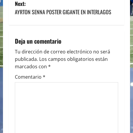
s
Next:
AYRTON SENNA POSTER GIGANTE EN INTERLAGOS
t
n
a
Deja un comentario
v
Tu dirección de correo electrónico no será
publicada.
Los campos obligatorios están
i
marcados con
*
g
Comentario
*
a
t
i
o