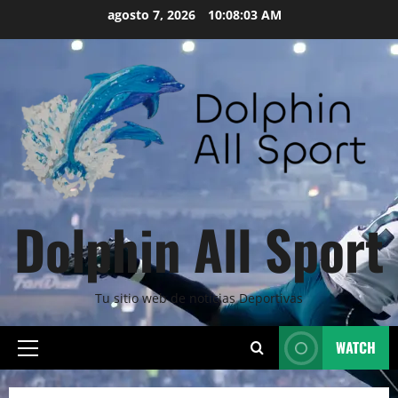
Skip
agosto 7, 2026
10:08:04 AM
to
content
Dolphin All Sport
Tu sitio web de noticias Deportivas
WATCH
Primary
Menu