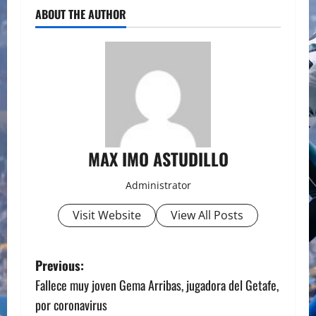
ABOUT THE AUTHOR
MAX IMO ASTUDILLO
Administrator
Visit Website
View All Posts
P
Previous:
Fallece muy joven Gema Arribas, jugadora del Getafe,
o
por coronavirus