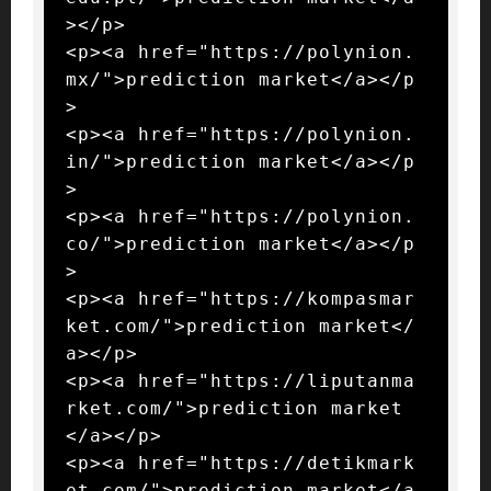
></p>

<p><a href="https://polynion.
mx/">prediction market</a></p
>

<p><a href="https://polynion.
in/">prediction market</a></p
>

<p><a href="https://polynion.
co/">prediction market</a></p
>

<p><a href="https://kompasmar
ket.com/">prediction market</
a></p>

<p><a href="https://liputanma
rket.com/">prediction market
</a></p>

<p><a href="https://detikmark
et.com/">prediction market</a