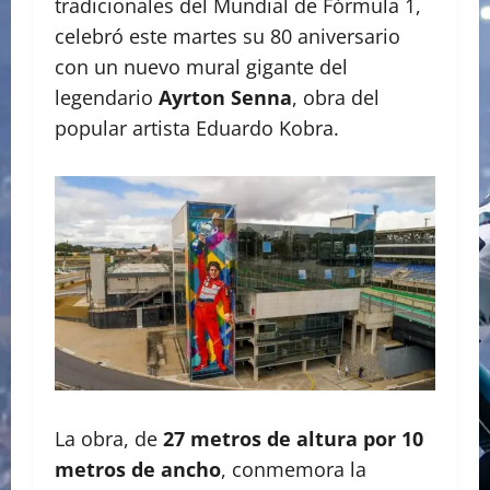
tradicionales del Mundial de Fórmula 1,
celebró este martes su 80 aniversario
con un nuevo mural gigante del
legendario
Ayrton Senna
, obra del
popular artista Eduardo Kobra.
La obra, de
27 metros de altura por 10
metros de ancho
, conmemora la