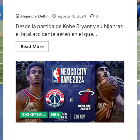
LOS LAKERS DEVELAN UNA NUEVA ESTATUA DE KOBE
BRYANT Y SU HIJA EN SU ESTADIO
Alejandro Delfin
agosto 10, 2024
0
Desde la partida de Kobe Bryant y su hija tras
el fatal accidente aéreo en el que...
Read
Read More
more
about
LOS
LAKERS
DEVELAN
UNA
NUEVA
ESTATUA
DE
KOBE
BRYANT
Y
SU
HIJA
EN
BASKETBALL
NBA
SU
ESTADIO
JAIME JÁQUEZ LLEGARÁ A MÉXICO COMO PARTE DEL
DUELO WASHINGTON WIZARDS VS MIAMI HEAT