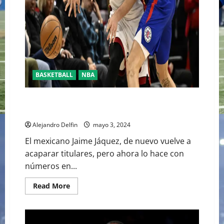
BASKETBALL
NBA
EL MEXICANO JAIME JÁQUEZ BAJA SUS PUNTOS ANTE
LOS CELTICSKarina Elián
Alejandro Delfin
mayo 3, 2024
El mexicano Jaime Jáquez, de nuevo vuelve a
acaparar titulares, pero ahora lo hace con
números en...
Read
Read More
more
about
EL
MEXICANO
JAIME