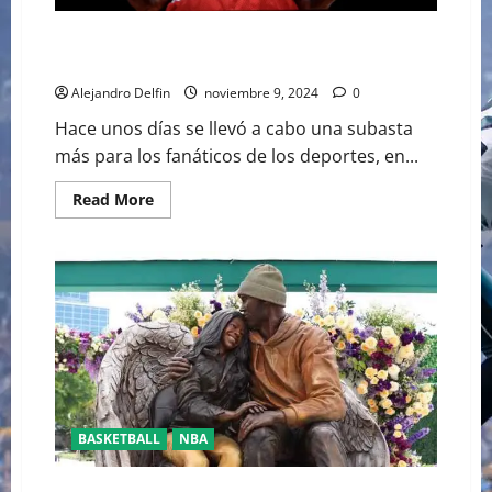
¿CUÁL FUE EL COSTO DE LA CAMISETA DE MICHAEL
JORDAN EN RECIENTE SUBASTA?
Alejandro Delfin
noviembre 9, 2024
0
Hace unos días se llevó a cabo una subasta
más para los fanáticos de los deportes, en...
Read
Read More
more
about
¿CUÁL
FUE
EL
COSTO
DE
LA
CAMISETA
DE
MICHAEL
JORDAN
EN
RECIENTE
SUBASTA?
BASKETBALL
NBA