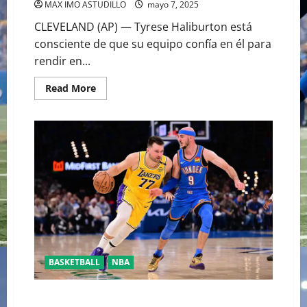
MAX IMO ASTUDILLO
mayo 7, 2025
CLEVELAND (AP) — Tyrese Haliburton está
consciente de que su equipo confía en él para
rendir en...
Read
Read More
more
about
HALIBURTON
Y
LOS
PACERS
LLEVAN
2-
0
VENTAJA
A
LOS
CAVALIERS
BASKETBALL
NBA
YA CASÌ LISTOS PARA LOSPLAYOFFS DE LA NBA