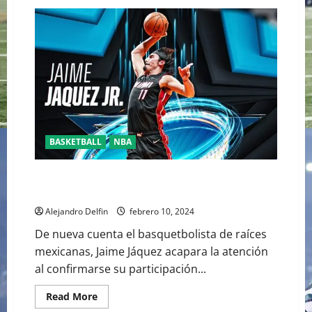
LeBRON
JAMES
LOGRÓ
UNA
MARCA
DE
40,000
PUNTOS
NUNCA
ANTES
VISTA
EN
LA
NBA
BASKETBALL
NBA
EL MEXICANO JAIME JÁQUEZ FORMARÁ PARTE DEL
CONCURSO DE CLAVADAS
Alejandro Delfin
febrero 10, 2024
De nueva cuenta el basquetbolista de raíces
mexicanas, Jaime Jáquez acapara la atención
al confirmarse su participación...
Read
Read More
more