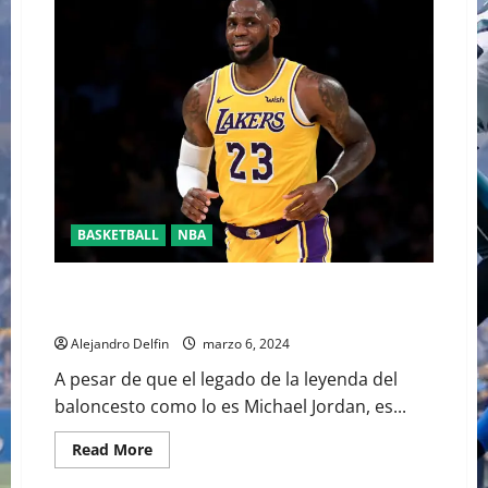
JÁQUEZ
BAJA
SUS
PUNTOS
ANTE
LOS
CELTICSKarina
Elián
BASKETBALL
NBA
LeBRON JAMES LOGRÓ UNA MARCA DE 40,000
PUNTOS NUNCA ANTES VISTA EN LA NBA
Alejandro Delfin
marzo 6, 2024
A pesar de que el legado de la leyenda del
baloncesto como lo es Michael Jordan, es...
Read
Read More
more
about