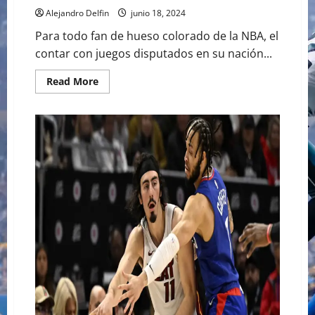
Alejandro Delfin
junio 18, 2024
Para todo fan de hueso colorado de la NBA, el
contar con juegos disputados en su nación...
Read
Read More
more
about
JAIME
JÁQUEZ
LLEGARÁ
A
MÉXICO
COMO
PARTE
DEL
DUELO
WASHINGTON
WIZARDS
VS
MIAMI
HEAT