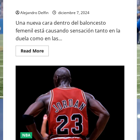
BÁSQUETBOL Y LAS REDES SOCIALES
Alejandro Delfin
diciembre 7, 2024
Una nueva cara dentro del baloncesto
femenil está causando sensación tanto en la
duela como en las...
Read
Read More
more
about
MADDIE
SCHERR
ES
LA
NUEVA
SENSACIÓN
DEL
BÁSQUETBOL
Y
LAS
REDES
SOCIALES
NBA