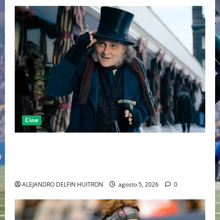
Cine
“EBENEZER” MARCA EL REGRESO DE JOHNNY DEPP A
HOLLYWOOD TRAS SU PASO POR EL CINE
INDEPENDIENTE EUROPEO
ALEJANDRO DELFIN HUITRON
agosto 5, 2026
0