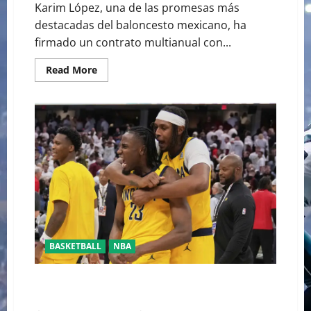
Karim López, una de las promesas más
destacadas del baloncesto mexicano, ha
firmado un contrato multianual con...
Read
Read More
more
about
LA
PROMESA
MEXICANA
DEL
BALONCESTO
KARIM
LÓPEZ
FIRMA
CON
ADIDAS
BASKETBALL
NBA
HALIBURTON Y LOS PACERS LLEVAN 2-0 VENTAJA A
LOS CAVALIERS