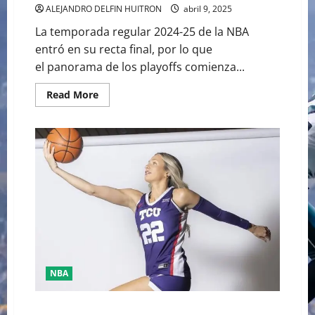
ALEJANDRO DELFIN HUITRON
abril 9, 2025
La temporada regular 2024-25 de la NBA
entró en su recta final, por lo que
el panorama de los playoffs comienza...
Read
Read More
more
about
YA
CASÌ
LISTOS
PARA
LOSPLAYOFFS
DE
LA
NBA
NBA
MADDIE SCHERR ES LA NUEVA SENSACIÓN DEL