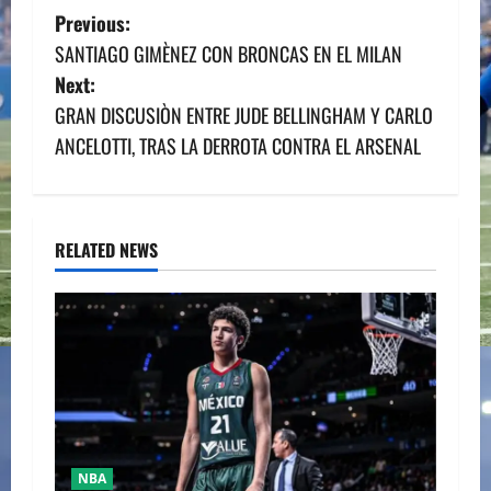
P
Previous:
SANTIAGO GIMÈNEZ CON BRONCAS EN EL MILAN
o
Next:
s
GRAN DISCUSIÒN ENTRE JUDE BELLINGHAM Y CARLO
ANCELOTTI, TRAS LA DERROTA CONTRA EL ARSENAL
t
n
a
RELATED NEWS
v
i
g
a
t
NBA