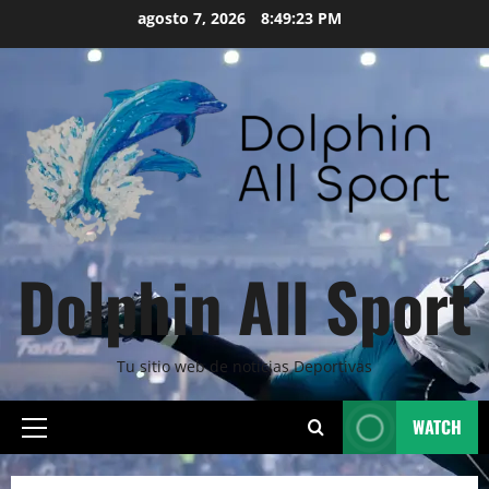
Skip
agosto 7, 2026
8:49:24 PM
to
content
Dolphin All Sport
Tu sitio web de noticias Deportivas
WATCH
Primary
Menu