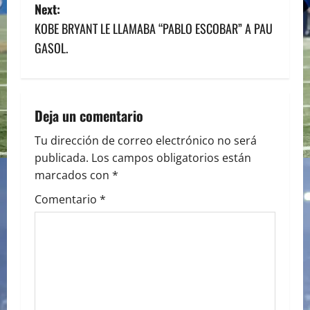
s
Next:
KOBE BRYANT LE LLAMABA “PABLO ESCOBAR” A PAU
t
GASOL.
n
a
Deja un comentario
v
Tu dirección de correo electrónico no será
i
publicada.
Los campos obligatorios están
marcados con
*
g
Comentario
*
a
t
i
o