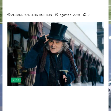
LA MET GALA 2027 HOMENAJEARÁ A JOHN GALLIANO
MARCANDO EL REGRESO DEL REY DEL DRAMATISMO
ALEJANDRO DELFIN HUITRON
agosto 5, 2026
0
Cine
“EBENEZER” MARCA EL REGRESO DE JOHNNY DEPP A
HOLLYWOOD TRAS SU PASO POR EL CINE
INDEPENDIENTE EUROPEO