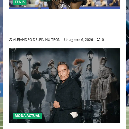
TENIS
EL RETORNO DEL DÚO DINÁMICO: SERENA Y VENUS
WILLIAMS DISPUTARÁN LOS DOBLES EN CINCINNATI
2026
ALEJANDRO DELFIN HUITRON
agosto 6, 2026
0
MODA ACTUAL