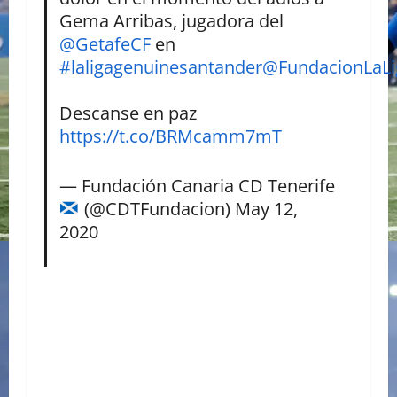
Gema Arribas, jugadora del
@GetafeCF
en
#laligagenuinesantander
@FundacionLaLi
Descanse en paz
https://t.co/BRMcamm7mT
— Fundación Canaria CD Tenerife
(@CDTFundacion)
May 12,
2020