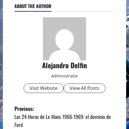
ABOUT THE AUTHOR
Alejandro Delfin
Administrator
Visit Website
View All Posts
P
Previous:
Las 24 Horas de Le Mans 1966-1969: el dominio de
o
Ford