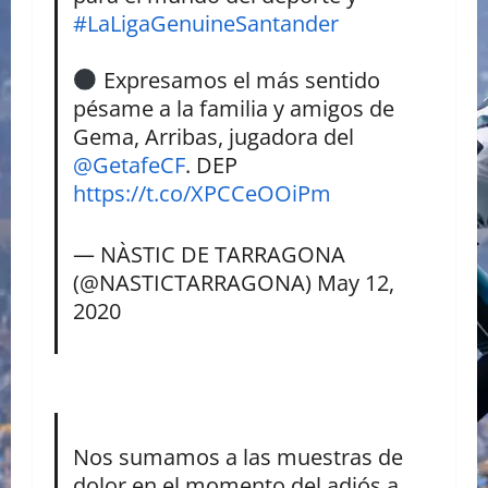
#LaLigaGenuineSantander
Expresamos el más sentido
pésame a la familia y amigos de
Gema, Arribas, jugadora del
@GetafeCF
. DEP
https://t.co/XPCCeOOiPm
— NÀSTIC DE TARRAGONA
(@NASTICTARRAGONA)
May 12,
2020
Nos sumamos a las muestras de
dolor en el momento del adiós a