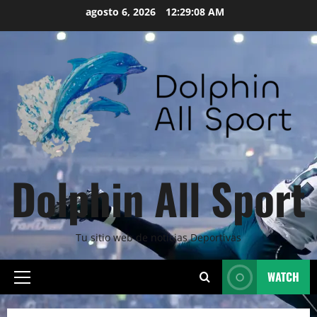
Skip
agosto 6, 2026
12:29:09 AM
to
content
Dolphin All Sport
Tu sitio web de noticias Deportivas
WATCH
Primary
Menu