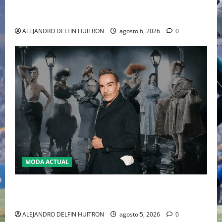
WILLIAMS DISPUTARÁN LOS DOBLES EN CINCINNATI
2026
ALEJANDRO DELFIN HUITRON
agosto 6, 2026
0
MODA ACTUAL
LA MET GALA 2027 HOMENAJEARÁ A JOHN GALLIANO
MARCANDO EL REGRESO DEL REY DEL DRAMATISMO
ALEJANDRO DELFIN HUITRON
agosto 5, 2026
0