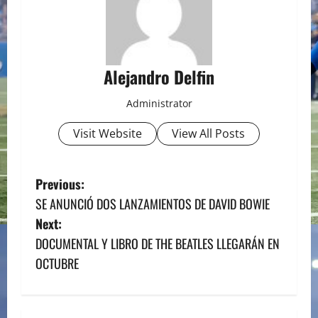
Alejandro Delfin
Administrator
Visit Website
View All Posts
P
Previous:
SE ANUNCIÓ DOS LANZAMIENTOS DE DAVID BOWIE
o
Next:
s
DOCUMENTAL Y LIBRO DE THE BEATLES LLEGARÁN EN
OCTUBRE
t
n