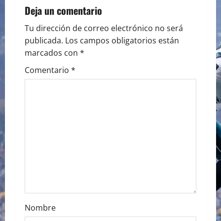
a
Deja un comentario
v
Tu dirección de correo electrónico no será
publicada.
Los campos obligatorios están
i
marcados con
*
g
Comentario
*
a
t
i
o
n
Nombre