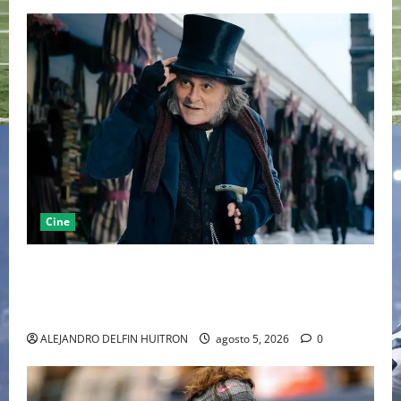
Cine
“EBENEZER” MARCA EL REGRESO DE JOHNNY DEPP A
HOLLYWOOD TRAS SU PASO POR EL CINE
INDEPENDIENTE EUROPEO
ALEJANDRO DELFIN HUITRON
agosto 5, 2026
0