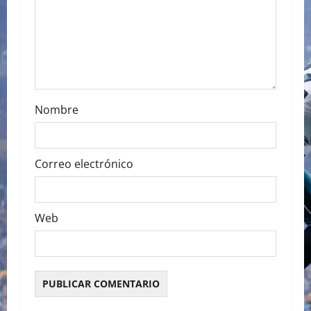
o
n
Nombre
Correo electrónico
Web