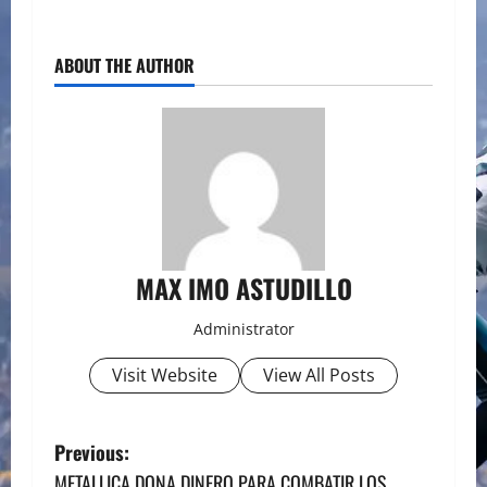
ABOUT THE AUTHOR
MAX IMO ASTUDILLO
Administrator
Visit Website
View All Posts
P
Previous:
METALLICA DONA DINERO PARA COMBATIR LOS