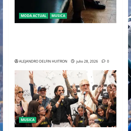
MODA ACTUAL
MUSICA
EL DEBUT DEL HEREDERO DEL POP EN EL
TEMPLO DEL TENIS “JAAFAR JACKSON”
CONQUISTA WIMBLEDON JUNTO A POLO RALPH
LAUREN
ALEJANDRO DELFIN HUITRON
julio 28, 2026
0
MUSICA