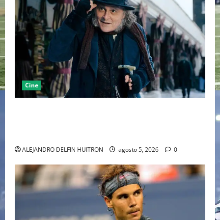
Cine
“EBENEZER” MARCA EL REGRESO DE JOHNNY DEPP A
HOLLYWOOD TRAS SU PASO POR EL CINE
INDEPENDIENTE EUROPEO
ALEJANDRO DELFIN HUITRON
agosto 5, 2026
0