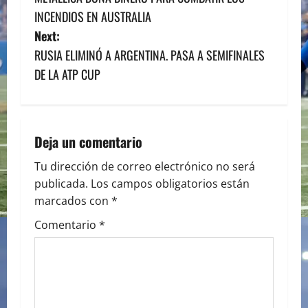
o
INCENDIOS EN AUSTRALIA
s
Next:
RUSIA ELIMINÓ A ARGENTINA. PASA A SEMIFINALES
t
DE LA ATP CUP
n
a
Deja un comentario
v
Tu dirección de correo electrónico no será
i
publicada.
Los campos obligatorios están
marcados con
*
g
Comentario
*
a
t
i