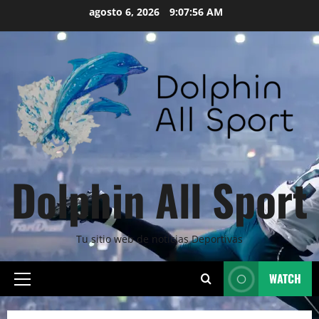
Skip
agosto 6, 2026
9:07:58 AM
to
content
Dolphin All Sport
Tu sitio web de noticias Deportivas
WATCH
Primary
Menu