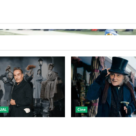
UAL
Cine
LA 2027 HOMENAJEARÁ A
“EBENEZER” MARCA EL REGR
IANO MARCANDO EL REGRESO
JOHNNY DEPP A HOLLYWOOD