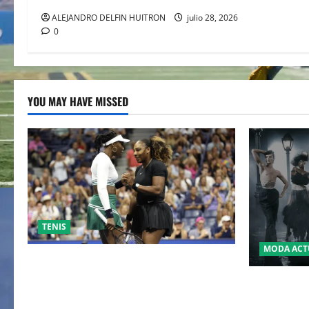
ALEJANDRO DELFIN HUITRON
julio 28, 2026
0
YOU MAY HAVE MISSED
TENIS
MODA ACT
EL RETORNO DEL DÚO DINÁMICO:
SERENA Y VENUS WILLIAMS DISPUTARÁN
LA MET GA
LOS DOBLES EN CINCINNATI 2026
JOHN GALL