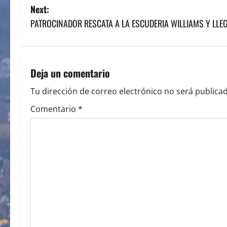
o
Next:
s
PATROCINADOR RESCATA A LA ESCUDERIA WILLIAMS Y LLE
t
n
Deja un comentario
a
Tu dirección de correo electrónico no será publicad
v
Comentario
*
i
g
a
t
i