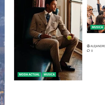
MUSICA
CULTURA
ALEJANDRO
0
MODA ACTUAL
MUSICA
EL DEBUT DEL HEREDERO DEL POP EN
EL TEMPLO DEL TENIS “JAAFAR
JACKSON” CONQUISTA WIMBLEDON
JUNTO A POLO RALPH LAUREN