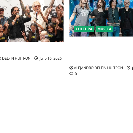
CULTURA
MUSICA
CAIFANES TOMA EL ESTADIO 
SEGUROS EN EL EPICENTRO D
IDENTIDAD MEXICANA
 DELFIN HUITRON
julio 16, 2026
ALEJANDRO DELFIN HUITRON
j
0