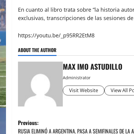
En cuanto al libro trata sobre “la historia aut
exclusivas, transcripciones de las sesiones d
https://youtu.be/_p95RR2EtM8
ABOUT THE AUTHOR
MAX IMO ASTUDILLO
Administrator
Visit Website
View All P
P
Previous:
RUSIA ELIMINÓ A ARGENTINA. PASA A SEMIFINALES DE LA 