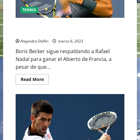
TENNIS
RAFAEL NADAL SIGUE SIENDO FAVORITO PARA EL
ABIERTO DE FRANCIA 2023 PARA BORIS BECKER
Alejandro Delfin
marzo 6, 2023
Boris Becker sigue respaldando a Rafael
Nadal para ganar el Abierto de Francia, a
pesar de que...
Read
Read More
more
about
RAFAEL
NADAL
SIGUE
SIENDO
FAVORITO
PARA
EL
ABIERTO
DE
FRANCIA
2023