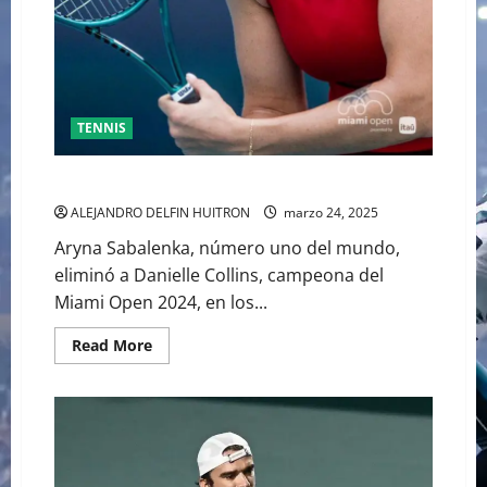
TENNIS
SABALENKA DERROTA A COLLINS EN DOS SETS
ALEJANDRO DELFIN HUITRON
marzo 24, 2025
Aryna Sabalenka, número uno del mundo,
eliminó a Danielle Collins, campeona del
Miami Open 2024, en los...
Read
Read More
more
about
SABALENKA
DERROTA
A
COLLINS
EN
DOS
SETS