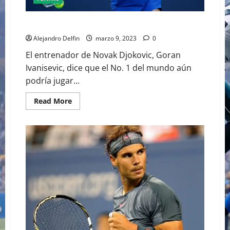
DJOKOVIC POR EL ROLAND GARROS
Alejandro Delfin
marzo 9, 2023
0
El entrenador de Novak Djokovic, Goran
Ivanisevic, dice que el No. 1 del mundo aún
podría jugar...
Read
Read More
more
about
DJOKOVIC
POR
EL
ROLAND
GARROS