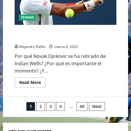
PARA
BORIS
BECKER
TENNIS
DJOKOVIC ¿JUGARÁ EN EL MIAMI OPEN? ¿PERDERÁ EL
NO. 1 DEL RANKING MUNDIAL?
Alejandro Delfin
marzo 6, 2023
Por qué Novak Djokovic se ha retirado de
Indian Wells? ¿Por qué es importante el
momento? ¿Y...
Read
Read More
more
about
DJOKOVIC
¿JUGARÁ
EN
Paginación
1
2
3
4
…
60
Next
EL
MIAMI
OPEN?
de
¿PERDERÁ
EL
NO.