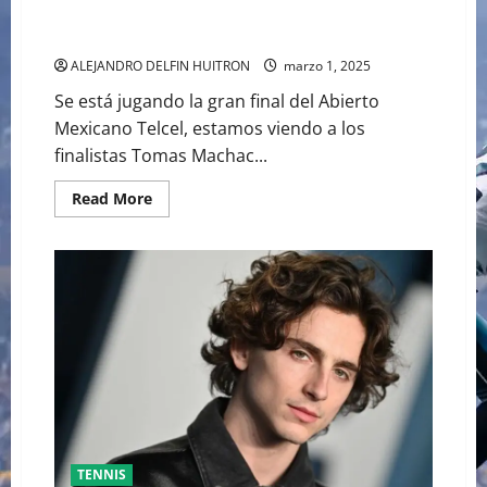
GRAN FINAL DEL ABIERTO MEXICANO ENTRE
ALEJANDRO DAVIDOVICH Y TOMAS MACHAC
ALEJANDRO DELFIN HUITRON
marzo 1, 2025
Se está jugando la gran final del Abierto
Mexicano Telcel, estamos viendo a los
finalistas Tomas Machac...
Read
Read More
more
about
GRAN
FINAL
DEL
ABIERTO
MEXICANO
ENTRE
ALEJANDRO
DAVIDOVICH
Y
TOMAS
MACHAC
TENNIS