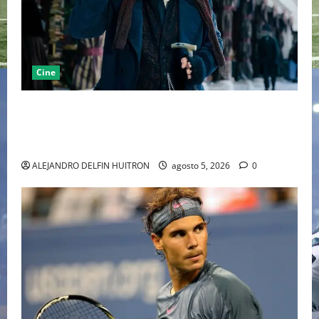
Cine
“EBENEZER” MARCA EL REGRESO DE JOHNNY DEPP A
HOLLYWOOD TRAS SU PASO POR EL CINE
INDEPENDIENTE EUROPEO
ALEJANDRO DELFIN HUITRON
agosto 5, 2026
0