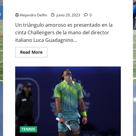
ZENDAYA ESTERALIZA CHALLENGERS UN
CONTROVERSIAL FILM DEPORTIVO
Alejandro Delfin
junio 29, 2023
0
Un triángulo amoroso es presentado en la
cinta Challengers de la mano del director
italiano Luca Guadagnino...
Read
Read More
more
about
ZENDAYA
ESTERALIZA
CHALLENGERS
UN
CONTROVERSIAL
FILM
DEPORTIVO
TENNIS