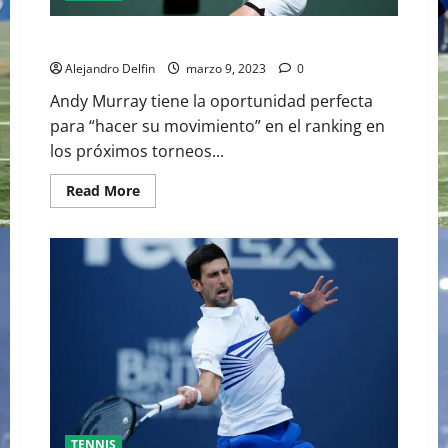
MURRAY CON OPORTUNIDAD EN INDIAN Y MIAMI
Alejandro Delfin
marzo 9, 2023
0
Andy Murray tiene la oportunidad perfecta
para “hacer su movimiento” en el ranking en
los próximos torneos...
Read
Read More
more
about
MURRAY
CON
OPORTUNIDAD
EN
INDIAN
Y
MIAMI
TENNIS