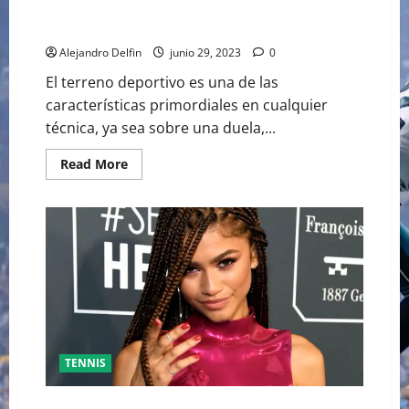
ROGER FEDERER SE UNE A MERCEDES BENZ PARA
RESTAURAR UNA CANCHA DE TENIS EN EUROPA
Alejandro Delfin
junio 29, 2023
0
El terreno deportivo es una de las
características primordiales en cualquier
técnica, ya sea sobre una duela,...
Read
Read More
more
about
ROGER
FEDERER
SE
UNE
A
MERCEDES
BENZ
PARA
RESTAURAR
UNA
CANCHA
DE
TENIS
TENNIS
EN
EUROPA