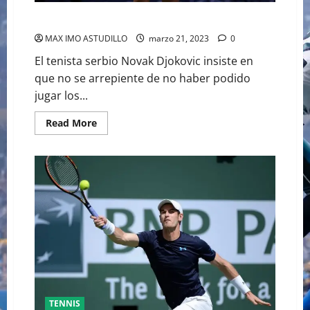
DJOKOVIC PIERDE EL No 1
MAX IMO ASTUDILLO
marzo 21, 2023
0
El tenista serbio Novak Djokovic insiste en
que no se arrepiente de no haber podido
jugar los...
Read
Read More
more
about
DJOKOVIC
PIERDE
EL
No
1
TENNIS