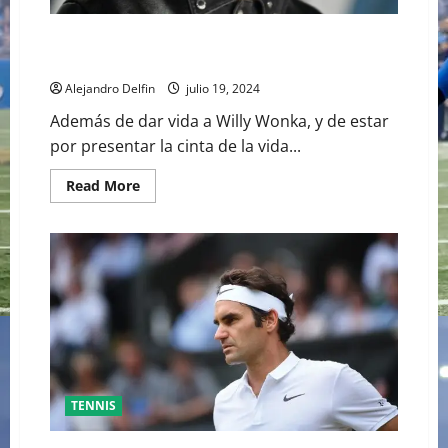
TIMOTHÉE CHALAMET SERÁ PARTE DE UNA PELÍCULA
ADENTRADA EN EL MUNDO DEL PING PONG
Alejandro Delfin
julio 19, 2024
Además de dar vida a Willy Wonka, y de estar
por presentar la cinta de la vida...
Read
Read More
more
about
TIMOTHÉE
CHALAMET
SERÁ
PARTE
DE
UNA
PELÍCULA
ADENTRADA
EN
EL
MUNDO
DEL
PING
TENNIS
PONG