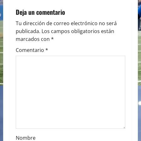
n
a
Deja un comentario
v
Tu dirección de correo electrónico no será
publicada.
Los campos obligatorios están
i
marcados con
*
g
Comentario
*
a
t
i
o
n
Nombre