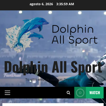
Skip
agosto 6, 2026
3:36:00 AM
to
content
Dolphin All Sport
Tu sitio web de noticias Deportivas
WATCH
Primary
Menu