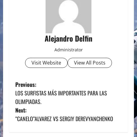
Alejandro Delfin
Administrator
Visit Website
View All Posts
P
Previous:
LOS SURFISTAS MÁS IMPORTANTES PARA LAS
o
OLIMPIADAS.
s
Next:
“CANELO”ALVAREZ VS SERGIY DEREVYANCHENKO
t