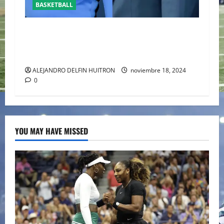
BASKETBALL
REAPARECE BEN AFFLECK JUNTO A SU HIJO EN
UN PARTIDO DE LOS LAKERS VS TORONTO
RAPTORS
ALEJANDRO DELFIN HUITRON
noviembre 18, 2024
0
YOU MAY HAVE MISSED