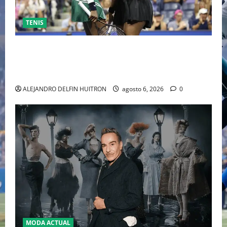
TENIS
EL RETORNO DEL DÚO DINÁMICO: SERENA Y VENUS
WILLIAMS DISPUTARÁN LOS DOBLES EN CINCINNATI
2026
ALEJANDRO DELFIN HUITRON
agosto 6, 2026
0
MODA ACTUAL