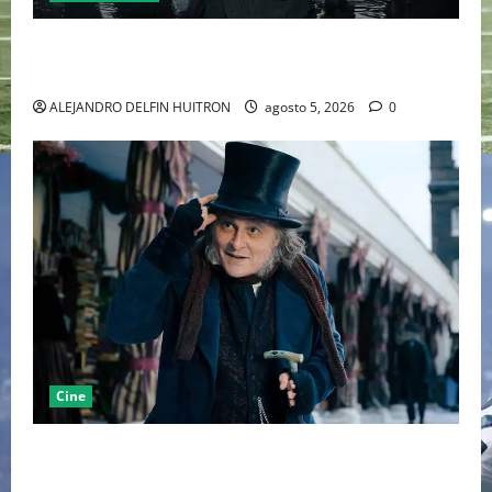
LA MET GALA 2027 HOMENAJEARÁ A JOHN GALLIANO
MARCANDO EL REGRESO DEL REY DEL DRAMATISMO
ALEJANDRO DELFIN HUITRON
agosto 5, 2026
0
Cine
“EBENEZER” MARCA EL REGRESO DE JOHNNY DEPP A
HOLLYWOOD TRAS SU PASO POR EL CINE