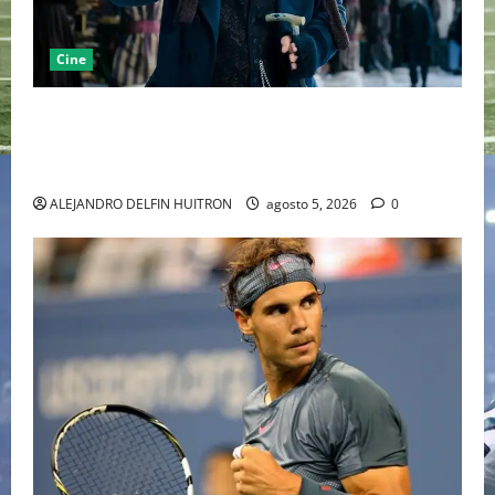
Cine
“EBENEZER” MARCA EL REGRESO DE JOHNNY DEPP A
HOLLYWOOD TRAS SU PASO POR EL CINE
INDEPENDIENTE EUROPEO
ALEJANDRO DELFIN HUITRON
agosto 5, 2026
0