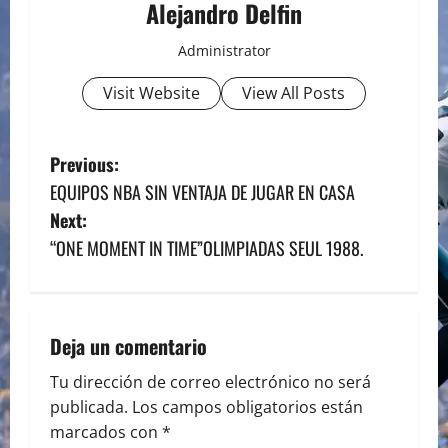
Alejandro Delfin
Administrator
Visit Website
View All Posts
P
Previous:
EQUIPOS NBA SIN VENTAJA DE JUGAR EN CASA
o
Next:
s
“ONE MOMENT IN TIME”OLIMPIADAS SEUL 1988.
t
n
Deja un comentario
a
Tu dirección de correo electrónico no será
publicada.
Los campos obligatorios están
v
marcados con
*