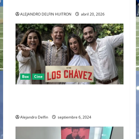
Y EL CAOS DE “EUPHORIA”
ALEJANDRO DELFIN HUITRON
abril 20, 2026
Box
Cine
EL 11 DE SEPTIEMBRE DISNEY+ ESTRENA EL
REALITY DE LA LEYENDA DEL BOXEO MEXICANO
“LOS CHÁVEZ”
Alejandro Delfin
septiembre 6, 2024