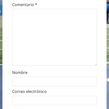
i
Comentario
*
g
a
t
i
o
n
Nombre
Correo electrónico