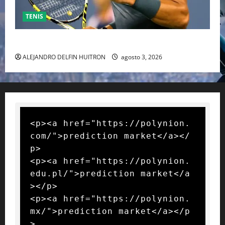
TENIS
RAFA NADAL EL MÁS GRANDE DEL MUNDO DEL TENIS
ALEJANDRO DELFIN HUITRON
agosto 3, 2026
<p><a href="https://polynion.
com/">prediction market</a></
p>

<p><a href="https://polynion.
edu.pl/">prediction market</a
></p>

<p><a href="https://polynion.
mx/">prediction market</a></p
>
