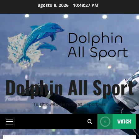
Skip
agosto 8, 2026
10:48:28 PM
to
content
Dolphin All Sport
Tu sitio web de noticias Deportivas
WATCH
Primary
Menu