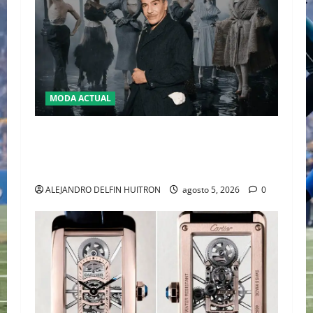
g
a
t
i
MODA ACTUAL
o
LA MET GALA 2027 HOMENAJEARÁ A JOHN
n
GALLIANO MARCANDO EL REGRESO DEL REY
DEL DRAMATISMO
ALEJANDRO DELFIN HUITRON
agosto 5, 2026
0