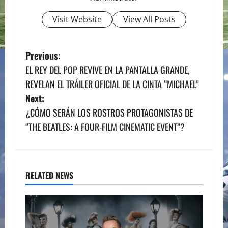
Visit Website
View All Posts
P
Previous:
EL REY DEL POP REVIVE EN LA PANTALLA GRANDE,
o
REVELAN EL TRÁILER OFICIAL DE LA CINTA “MICHAEL”
s
Next:
¿CÓMO SERÁN LOS ROSTROS PROTAGONISTAS DE
t
“THE BEATLES: A FOUR-FILM CINEMATIC EVENT”?
n
a
RELATED NEWS
v
i