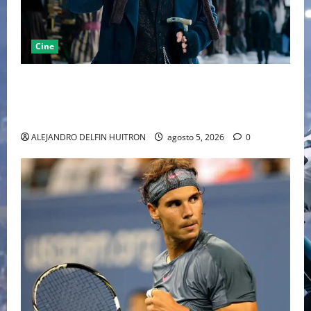
Cine
“EBENEZER” MARCA EL REGRESO DE JOHNNY DEPP A
HOLLYWOOD TRAS SU PASO POR EL CINE
INDEPENDIENTE EUROPEO
ALEJANDRO DELFIN HUITRON
agosto 5, 2026
0