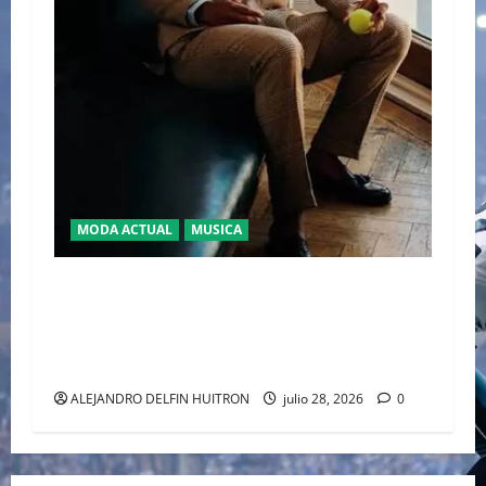
MODA ACTUAL
MUSICA
EL DEBUT DEL HEREDERO DEL POP EN EL
TEMPLO DEL TENIS “JAAFAR JACKSON”
CONQUISTA WIMBLEDON JUNTO A POLO RALPH
LAUREN
ALEJANDRO DELFIN HUITRON
julio 28, 2026
0