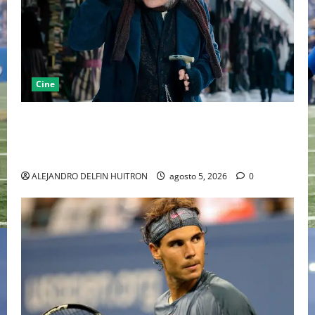
Cine
“EBENEZER” MARCA EL REGRESO DE JOHNNY DEPP A
HOLLYWOOD TRAS SU PASO POR EL CINE
INDEPENDIENTE EUROPEO
ALEJANDRO DELFIN HUITRON
agosto 5, 2026
0