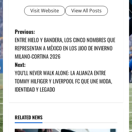
Visit Website
View All Posts
P
Previous:
ENTRE HIELO Y BANDERA, LOS CINCO NOMBRES QUE
o
REPRESENTAN A MÉXICO EN LOS JJOO DE INVIERNO
s
MILANO-CORTINA 2026
Next:
t
YOU’LL NEVER WALK ALONE: LA ALIANZA ENTRE
n
TOMMY HILFIGER Y LIVERPOOL FC QUE UNE MODA,
IDENTIDAD Y LEGADO
a
v
i
RELATED NEWS