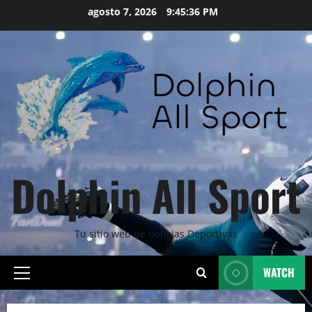
Skip
agosto 7, 2026
9:45:37 PM
to
content
Dolphin All Sport
Tu sitio web de noticias Deportivas
WATCH
Primary
Menu