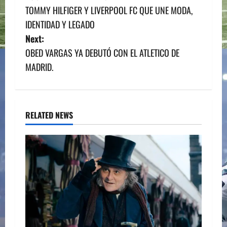
o
TOMMY HILFIGER Y LIVERPOOL FC QUE UNE MODA,
s
IDENTIDAD Y LEGADO
Next:
t
OBED VARGAS YA DEBUTÓ CON EL ATLETICO DE
n
MADRID.
a
v
RELATED NEWS
i
g
a
t
i