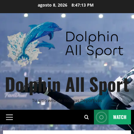
Skip
agosto 8, 2026
8:47:15 PM
to
content
Dolphin All Sport
Tu sitio web de noticias Deportivas
WATCH
Primary
Menu