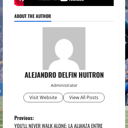
ABOUT THE AUTHOR
ALEJANDRO DELFIN HUITRON
Administrator
Visit Website
View All Posts
P
Previous:
YOU’LL NEVER WALK ALONE: LA ALIANZA ENTRE