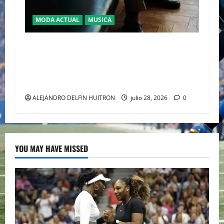
MODA ACTUAL
MUSICA
EL DEBUT DEL HEREDERO DEL POP EN EL
TEMPLO DEL TENIS “JAAFAR JACKSON”
CONQUISTA WIMBLEDON JUNTO A POLO RALPH
LAUREN
ALEJANDRO DELFIN HUITRON
julio 28, 2026
0
YOU MAY HAVE MISSED