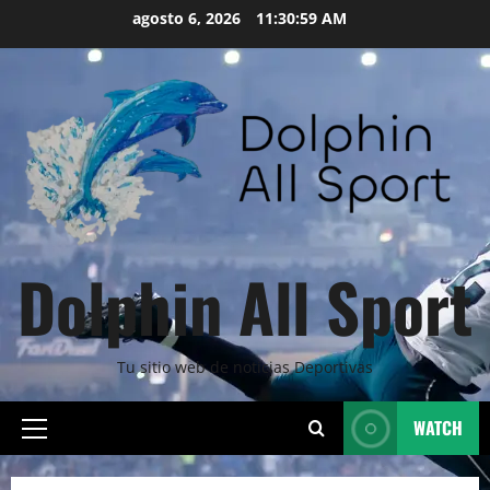
Skip
agosto 6, 2026
11:31:00 AM
to
content
Dolphin All Sport
Tu sitio web de noticias Deportivas
WATCH
Primary
Menu