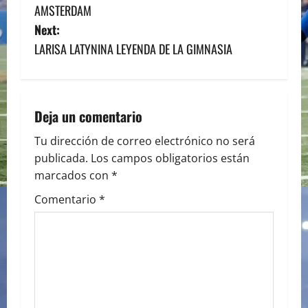
o
AMSTERDAM
s
Next:
LARISA LATYNINA LEYENDA DE LA GIMNASIA
t
n
a
Deja un comentario
v
Tu dirección de correo electrónico no será
publicada.
Los campos obligatorios están
i
marcados con
*
g
Comentario
*
a
t
i