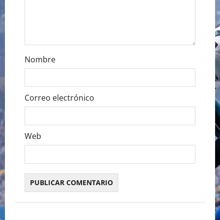
o
n
Nombre
Correo electrónico
Web