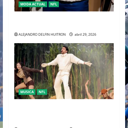
MODA ACTUAL
NFL
“TRAVIS KELCE Y TOMMY HILFIGER” LA NUEVA
DUPLA DEL “CLASSIC AMERICAN COOL”
ALEJANDRO DELFIN HUITRON
abril 29, 2026
MUSICA
NFL
LA UNIDAD COMO RESPUESTA POLÍTICA FUE
PRESENTADA POR BAD BUNNY EN EL SUPER
BOWL LX