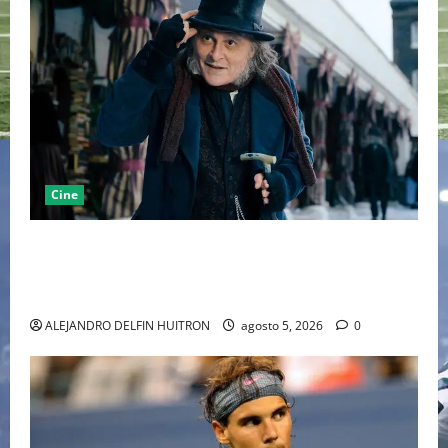
Cine
“EBENEZER” MARCA EL REGRESO DE JOHNNY DEPP A
HOLLYWOOD TRAS SU PASO POR EL CINE
INDEPENDIENTE EUROPEO
ALEJANDRO DELFIN HUITRON
agosto 5, 2026
0