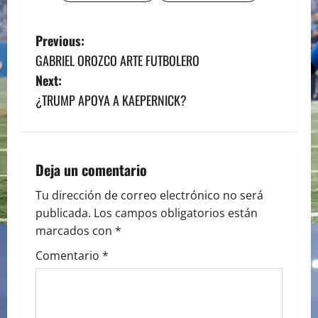
P
Previous:
GABRIEL OROZCO ARTE FUTBOLERO
o
Next:
s
¿TRUMP APOYA A KAEPERNICK?
t
n
Deja un comentario
a
Tu dirección de correo electrónico no será
publicada.
Los campos obligatorios están
v
marcados con
*
i
Comentario
*
g
a