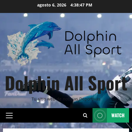
Skip
agosto 6, 2026
4:38:48 PM
to
content
Dolphin All Sport
Tu sitio web de noticias Deportivas
WATCH
Primary
Menu