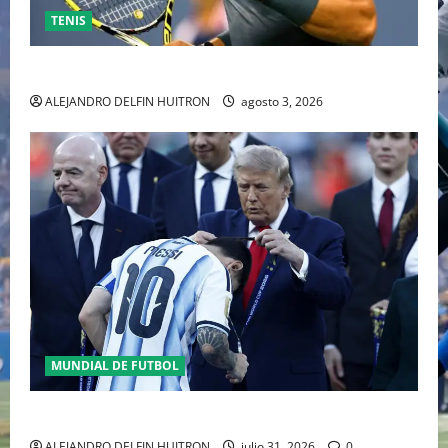
TENIS
RAFA NADAL EL MÁS GRANDE DEL MUNDO DEL TENIS
ALEJANDRO DELFIN HUITRON
agosto 3, 2026
MUNDIAL DE FUTBOL
GIANNI INFANTINO Y LA FIFA, ENMEDIO DEL HURACAN
ALEJANDRO DELFIN HUITRON
julio 31, 2026
0