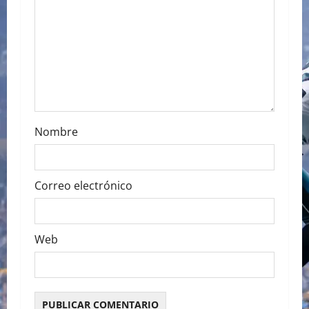
t
i
o
n
Nombre
Correo electrónico
Web