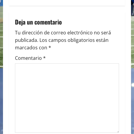
n
a
Deja un comentario
v
Tu dirección de correo electrónico no será
i
publicada.
Los campos obligatorios están
marcados con
*
g
Comentario
*
a
t
i
o
n