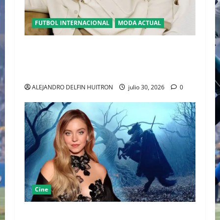
FUTBOL INTERNACIONAL
MODA ACTUAL
GLAMOUR “ERLING HAALAND” DESLUMBRA EN
EL DESFILE ALTA SARTORIA DE DOLCE &
GABBANA TRAS EL MUNDIAL 2026
ALEJANDRO DELFIN HUITRON
julio 30, 2026
0
Cine
SYDNEY SWEENEY REINTERPRETA EL TERROR