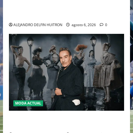
EL RETORNO DEL DÚO DINÁMICO: SERENA Y VENUS
WILLIAMS DISPUTARÁN LOS DOBLES EN CINCINNATI
2026
ALEJANDRO DELFIN HUITRON
agosto 6, 2026
0
MODA ACTUAL
LA MET GALA 2027 HOMENAJEARÁ A JOHN GALLIANO
MARCANDO EL REGRESO DEL REY DEL DRAMATISMO