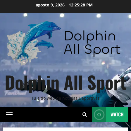
Skip
agosto 9, 2026
12:25:30 PM
to
content
Dolphin All Sport
Tu sitio web de noticias Deportivas
WATCH
Primary
Menu