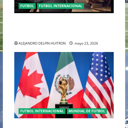
FUTBOL
FUTBOL INTERNACIONAL
ORGULLO ENTRETEJIDO LA NUEVA” TERCERA
PLAYERA DE MÉXICO” INGRESA AL ARCHIVO
HISTÓRICO DE ADIDAS EN ALEMANIA
ALEJANDRO DELFIN HUITRON
mayo 23, 2026
FUTBOL INTERNACIONAL
MUNDIAL DE FUTBOL
TRILOGÍA DE APERTURA CON EL MUNDIAL