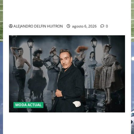
EL RETORNO DEL DÚO DINÁMICO: SERENA Y VENUS
WILLIAMS DISPUTARÁN LOS DOBLES EN CINCINNATI
2026
ALEJANDRO DELFIN HUITRON
agosto 6, 2026
0
MODA ACTUAL
LA MET GALA 2027 HOMENAJEARÁ A JOHN GALLIANO
MARCANDO EL REGRESO DEL REY DEL DRAMATISMO