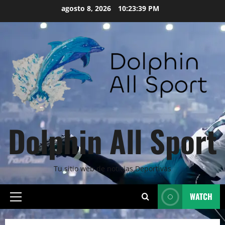
Skip
agosto 8, 2026
10:23:40 PM
to
content
Dolphin All Sport
Tu sitio web de noticias Deportivas
WATCH
Primary
Menu