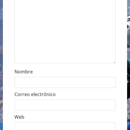
a
t
i
o
n
Nombre
Correo electrónico
Web