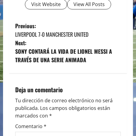
Visit Website
View All Posts
P
Previous:
LIVERPOOL 7-0 MANCHESTER UNITED
o
Next:
s
SONY CONTARÁ LA VIDA DE LIONEL MESSI A
TRAVÉS DE UNA SERIE ANIMADA
t
n
a
Deja un comentario
v
Tu dirección de correo electrónico no será
publicada.
Los campos obligatorios están
i
marcados con
*
g
Comentario
*