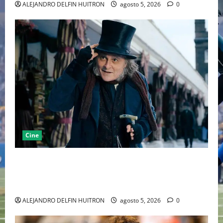
ALEJANDRO DELFIN HUITRON
agosto 5, 2026
0
Cine
“EBENEZER” MARCA EL REGRESO DE JOHNNY DEPP A
HOLLYWOOD TRAS SU PASO POR EL CINE
INDEPENDIENTE EUROPEO
ALEJANDRO DELFIN HUITRON
agosto 5, 2026
0