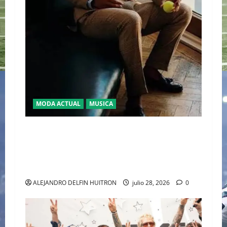
MODA ACTUAL
MUSICA
EL DEBUT DEL HEREDERO DEL POP EN EL
TEMPLO DEL TENIS “JAAFAR JACKSON”
CONQUISTA WIMBLEDON JUNTO A POLO RALPH
LAUREN
ALEJANDRO DELFIN HUITRON
julio 28, 2026
0