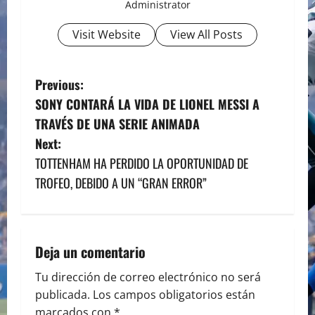
Administrator
Visit Website
View All Posts
P
Previous:
SONY CONTARÁ LA VIDA DE LIONEL MESSI A
o
TRAVÉS DE UNA SERIE ANIMADA
s
Next:
TOTTENHAM HA PERDIDO LA OPORTUNIDAD DE
t
TROFEO, DEBIDO A UN “GRAN ERROR”
n
a
Deja un comentario
v
Tu dirección de correo electrónico no será
i
publicada.
Los campos obligatorios están
marcados con
*