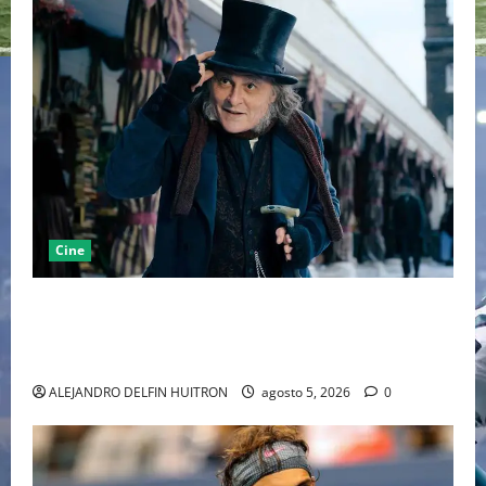
Cine
“EBENEZER” MARCA EL REGRESO DE JOHNNY DEPP A
HOLLYWOOD TRAS SU PASO POR EL CINE
INDEPENDIENTE EUROPEO
ALEJANDRO DELFIN HUITRON
agosto 5, 2026
0