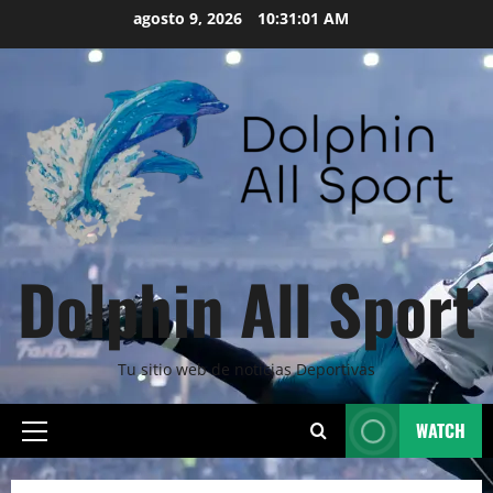
Skip
agosto 9, 2026
10:31:03 AM
to
content
Dolphin All Sport
Tu sitio web de noticias Deportivas
WATCH
Primary
Menu