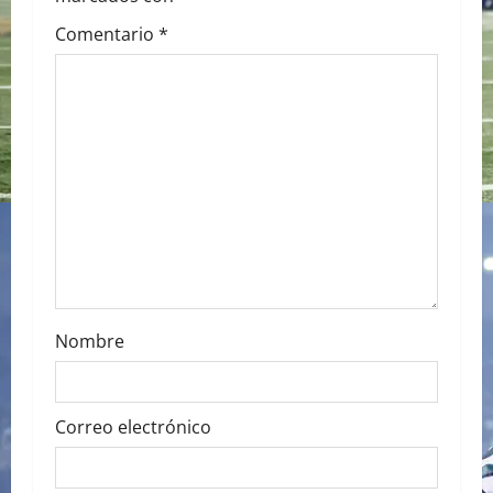
g
Comentario
*
a
t
i
o
n
Nombre
Correo electrónico