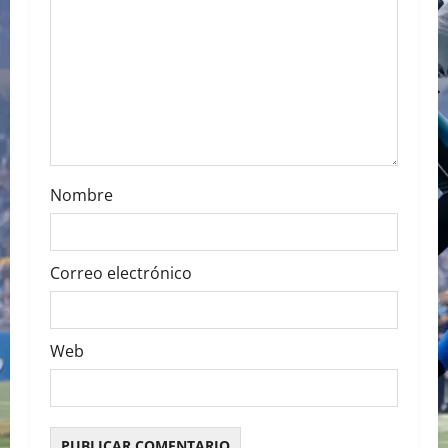
t
i
o
n
Nombre
Correo electrónico
Web