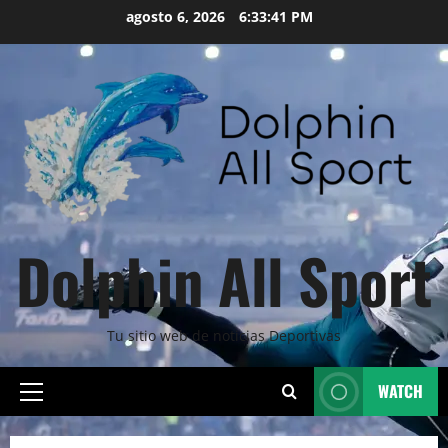
Skip
agosto 6, 2026
6:33:43 PM
to
content
Dolphin All Sport
Tu sitio web de noticias Deportivas
WATCH
Primary
Menu