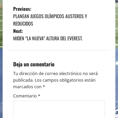
P
Previous:
PLANEAN JUEGOS OLÍMPICOS AUSTEROS Y
o
REDUCIDOS
s
Next:
MIDEN “LA NUEVA” ALTURA DEL EVEREST.
t
n
a
Deja un comentario
v
Tu dirección de correo electrónico no será
publicada.
Los campos obligatorios están
i
marcados con
*
g
Comentario
*
a