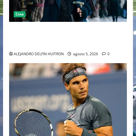
Cine
“EBENEZER” MARCA EL REGRESO DE JOHNNY DEPP A
HOLLYWOOD TRAS SU PASO POR EL CINE
INDEPENDIENTE EUROPEO
ALEJANDRO DELFIN HUITRON
agosto 5, 2026
0