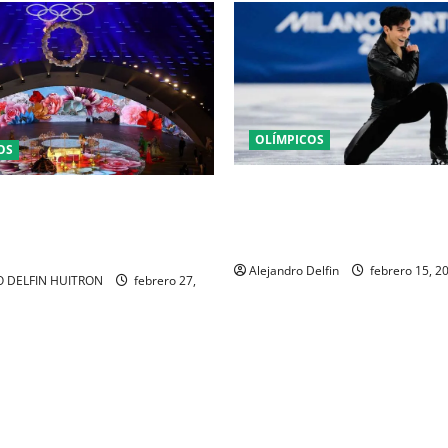
OLÍMPICOS
OS
Donovan Carrillo cierra su
RTINA 2026 DICE “ADIÓS”
participación en la final olím
A CON EL LEGADO DE LA
Milán con sello mexicano
INA
Alejandro Delfin
febrero 15, 2
 DELFIN HUITRON
febrero 27,