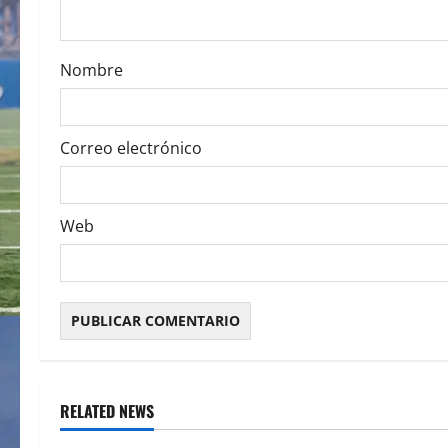
i
o
Nombre
n
Correo electrónico
Web
RELATED NEWS