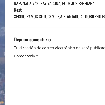
RAFA NADAL: “SI HAY VACUNA, PODEMOS ESPERAR”
o
Next:
s
SERGIO RAMOS SE LUCE Y DEJA PLANTADO AL GOBIERNO E
t
n
Deja un comentario
a
Tu dirección de correo electrónico no será publicad
v
Comentario
*
i
g
a
t