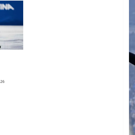
pica de
026