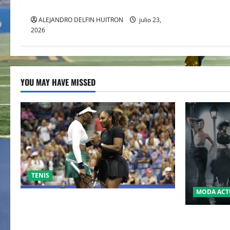
COMANECI
ALEJANDRO DELFIN HUITRON
julio 23,
2026
YOU MAY HAVE MISSED
TENIS
MODA ACT
EL RETORNO DEL DÚO DINÁMICO:
SERENA Y VENUS WILLIAMS DISPUTARÁN
LA MET GA
LOS DOBLES EN CINCINNATI 2026