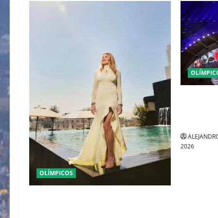
OLÍMPIC
MILANO CO
EN VERON
MODA ALP
ALEJANDRO
2026
OLÍMPICOS
MONTREAL 1976 DIO COMIENZO AL
MITO DE LA LEGENDARIA NADIA