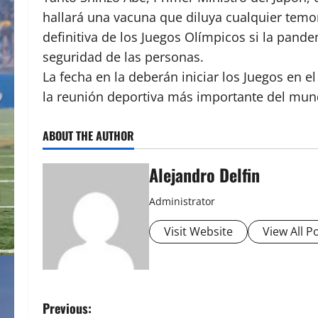
hallará una vacuna que diluya cualquier temor p
definitiva de los Juegos Olímpicos si la pand
seguridad de las personas.
La fecha en la deberán iniciar los Juegos en e
la reunión deportiva más importante del mun
ABOUT THE AUTHOR
Alejandro Delfin
Administrator
Visit Website
View All P
P
Previous: