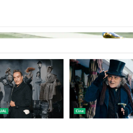
UAL
Cine
LA 2027 HOMENAJEARÁ A
“EBENEZER” MARCA EL REGR