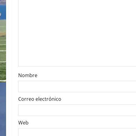
i
g
a
t
i
o
Nombre
n
Correo electrónico
Web