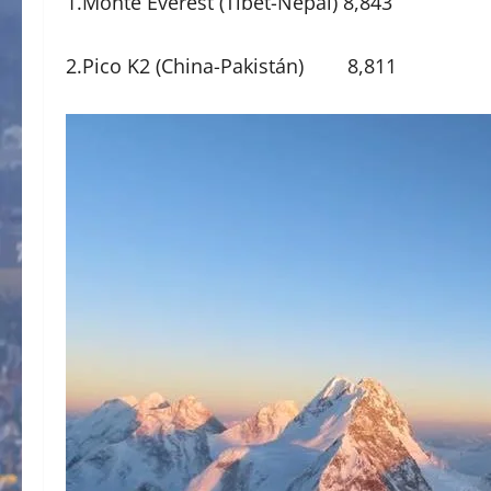
1.Monte Everest (Tibet-Nepal) 8,843
2.Pico K2 (China-Pakistán) 8,811