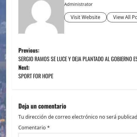
Administrator
Visit Website
View All P
P
Previous:
SERGIO RAMOS SE LUCE Y DEJA PLANTADO AL GOBIERNO E
o
Next:
s
SPORT FOR HOPE
t
n
Deja un comentario
a
Tu dirección de correo electrónico no será publicad
v
Comentario
*