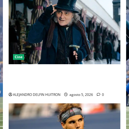
Cine
“EBENEZER” MARCA EL REGRESO DE JOHNNY DEPP A
HOLLYWOOD TRAS SU PASO POR EL CINE
INDEPENDIENTE EUROPEO
ALEJANDRO DELFIN HUITRON
agosto 5, 2026
0