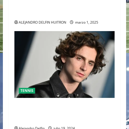
GRAN FINAL DEL ABIERTO MEXICANO ENTRE
ALEJANDRO DAVIDOVICH Y TOMAS MACHAC
ALEJANDRO DELFIN HUITRON
marzo 1, 2025
TENNIS
TIMOTHÉE CHALAMET SERÁ PARTE DE UNA
PELÍCULA ADENTRADA EN EL MUNDO DEL PING
PONG
Alejandro Delfin
julio 19, 2024