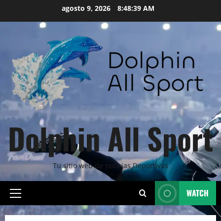
Skip
agosto 9, 2026
8:48:40 AM
to
content
Dolphin All Sport
Tu sitio web de noticias Deportivas
WATCH
Primary
Menu