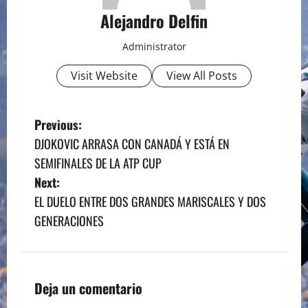
Alejandro Delfin
Administrator
Visit Website
View All Posts
P
Previous:
DJOKOVIC ARRASA CON CANADÁ Y ESTÁ EN
o
SEMIFINALES DE LA ATP CUP
s
Next:
EL DUELO ENTRE DOS GRANDES MARISCALES Y DOS
t
GENERACIONES
n
a
Deja un comentario
v