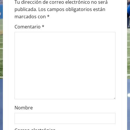
Tu dirección de correo electrónico no será
i
publicada.
Los campos obligatorios están
marcados con
*
g
Comentario
*
a
t
i
o
n
Nombre