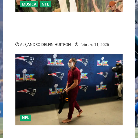
MUSICA
NFL
LA UNIDAD COMO RESPUESTA POLÍTICA FUE
PRESENTADA POR BAD BUNNY EN EL SUPER
BOWL LX
ALEJANDRO DELFIN HUITRON
febrero 11, 2026
NFL
Mack Hollins, llegó esposado y con máscara al