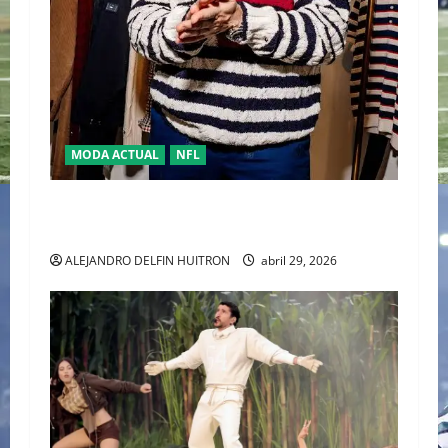
MODA ACTUAL
NFL
“TRAVIS KELCE Y TOMMY HILFIGER” LA NUEVA
DUPLA DEL “CLASSIC AMERICAN COOL”
ALEJANDRO DELFIN HUITRON
abril 29, 2026