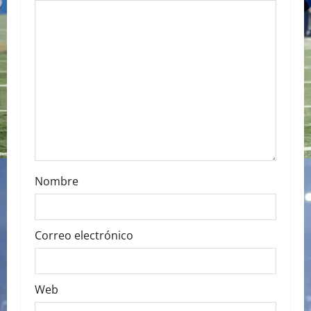
a
t
i
o
n
Nombre
Correo electrónico
Web