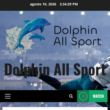
Skip
agosto 10, 2026
3:34:31 PM
to
content
Dolphin All Sport
Tu sitio web de noticias Deportivas
WATCH
Primary
Menu