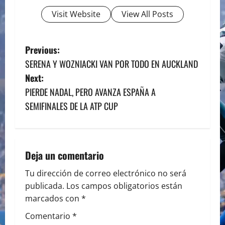
Visit Website
View All Posts
P
Previous:
SERENA Y WOZNIACKI VAN POR TODO EN AUCKLAND
o
Next:
s
PIERDE NADAL, PERO AVANZA ESPAÑA A
SEMIFINALES DE LA ATP CUP
t
n
a
Deja un comentario
v
Tu dirección de correo electrónico no será
publicada.
Los campos obligatorios están
i
marcados con
*
g
Comentario
*