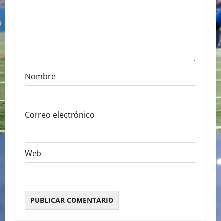
i
o
n
Nombre
Correo electrónico
Web