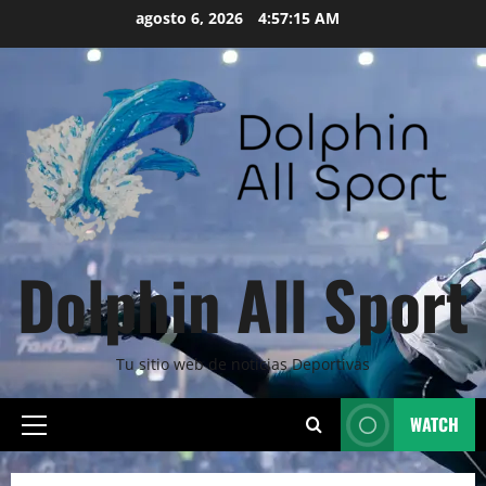
Skip
agosto 6, 2026
4:57:16 AM
to
content
Dolphin All Sport
Tu sitio web de noticias Deportivas
WATCH
Primary
Menu