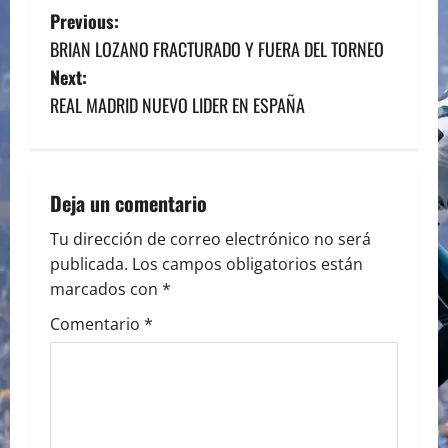
P
Previous:
BRIAN LOZANO FRACTURADO Y FUERA DEL TORNEO
o
Next:
s
REAL MADRID NUEVO LIDER EN ESPAÑA
t
n
Deja un comentario
a
Tu dirección de correo electrónico no será
publicada.
Los campos obligatorios están
v
marcados con
*
i
Comentario
*
g
a
t