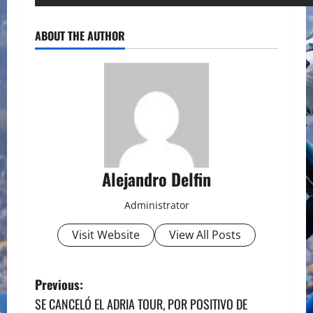
ABOUT THE AUTHOR
Alejandro Delfin
Administrator
Visit Website
View All Posts
P
Previous:
SE CANCELÓ EL ADRIA TOUR, POR POSITIVO DE