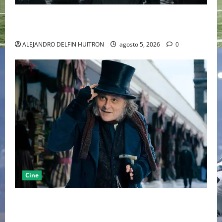
LA MET GALA 2027 HOMENAJEARÁ A JOHN GALLIANO
MARCANDO EL REGRESO DEL REY DEL DRAMATISMO
ALEJANDRO DELFIN HUITRON
agosto 5, 2026
0
Cine
“EBENEZER” MARCA EL REGRESO DE JOHNNY DEPP A
HOLLYWOOD TRAS SU PASO POR EL CINE