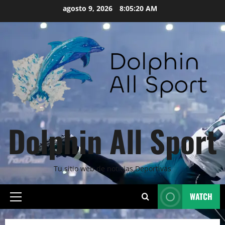
Skip
agosto 9, 2026
8:05:21 AM
to
content
Dolphin All Sport
Tu sitio web de noticias Deportivas
WATCH
Primary
Menu