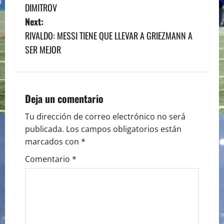
o
DIMITROV
s
Next:
RIVALDO: MESSI TIENE QUE LLEVAR A GRIEZMANN A
t
SER MEJOR
n
a
Deja un comentario
v
Tu dirección de correo electrónico no será
i
publicada.
Los campos obligatorios están
marcados con
*
g
Comentario
*
a
t
i