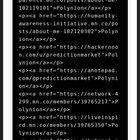
parents.mn.co/posts/about-me-
102119101">Polynion</a></p>

<p><a href="https://humanity-
awareness-initiative.mn.co/po
sts/about-me-102120302">Polyn
ion</a></p>

<p><a href="https://hackernoo
n.com/u/predictionmarket">Pol
ynion</a></p>

<p><a href="https://anotepad.
com/@predictionmarket">Polyni
on</a></p>

<p><a href="https://network-4
299.mn.co/members/39765217">P
olynion</a></p>

<p><a href="https://liveinspi
rd.mn.co/members/39765350">Po
lynion</a></p>
