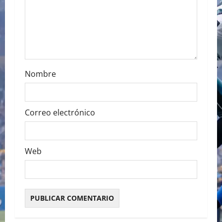
o
n
Nombre
Correo electrónico
Web