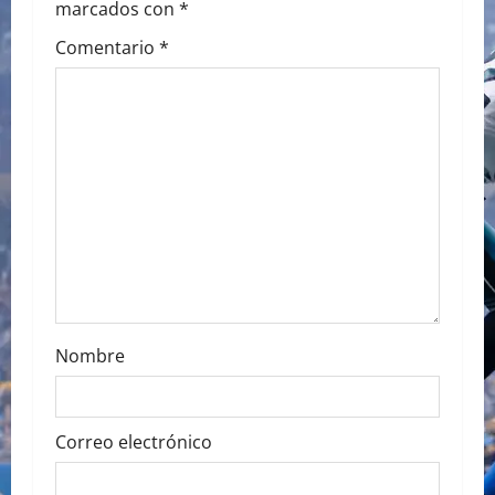
marcados con
*
i
Comentario
*
g
a
t
i
o
n
Nombre
Correo electrónico