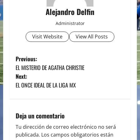
Alejandro Delfin
Administrator
Visit Website
View All Posts
P
Previous:
EL MISTERIO DE AGATHA CHRISTIE
o
Next:
s
EL ONCE IDEAL DE LA LIGA MX
t
n
Deja un comentario
a
Tu dirección de correo electrónico no será
publicada.
Los campos obligatorios están
v