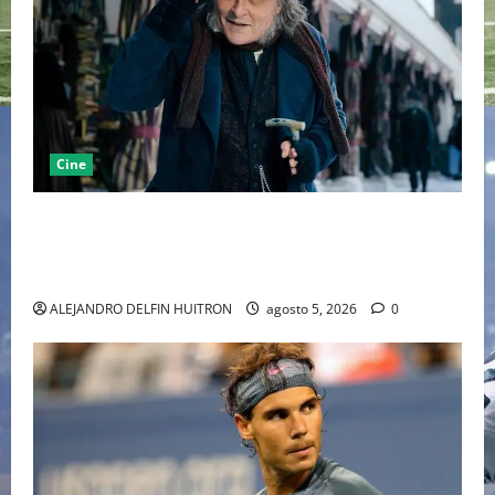
Cine
“EBENEZER” MARCA EL REGRESO DE JOHNNY DEPP A
HOLLYWOOD TRAS SU PASO POR EL CINE
INDEPENDIENTE EUROPEO
ALEJANDRO DELFIN HUITRON
agosto 5, 2026
0