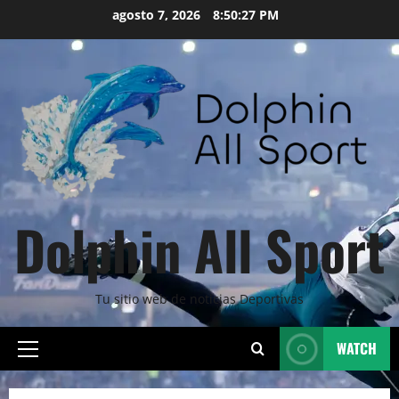
Skip
agosto 7, 2026
8:50:28 PM
to
content
Dolphin All Sport
Tu sitio web de noticias Deportivas
WATCH
Primary
Menu