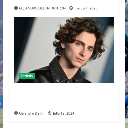
ALEJANDRO DAVIDOVICH Y TOMAS MACHAC
ALEJANDRO DELFIN HUITRON
marzo 1, 2025
TENNIS
TIMOTHÉE CHALAMET SERÁ PARTE DE UNA
PELÍCULA ADENTRADA EN EL MUNDO DEL PING
PONG
Alejandro Delfin
julio 19, 2024