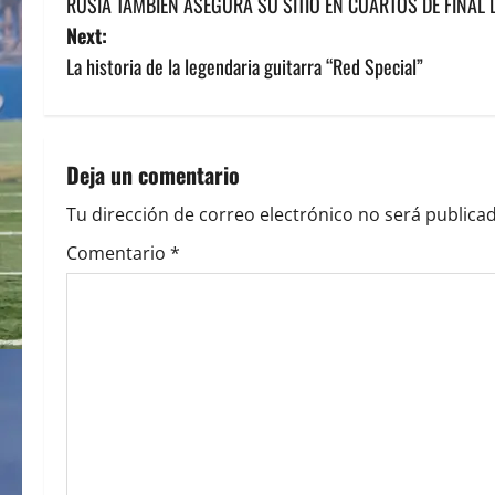
RUSIA TAMBIÉN ASEGURA SU SITIO EN CUARTOS DE FINAL 
o
Next:
s
La historia de la legendaria guitarra “Red Special”
t
n
Deja un comentario
a
Tu dirección de correo electrónico no será publicad
v
Comentario
*
i
g
a
t
i