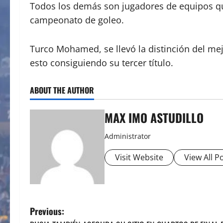
Todos los demás son jugadores de equipos que 
campeonato de goleo.
Turco Mohamed, se llevó la distinción del mej
esto consiguiendo su tercer título.
ABOUT THE AUTHOR
MAX IMO ASTUDILLO
Administrator
Visit Website
View All P
P
Previous: