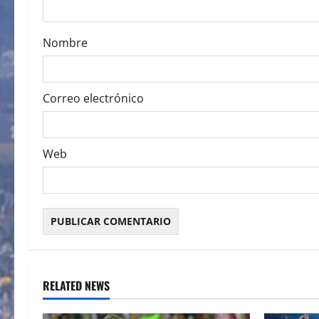
o
Nombre
n
Correo electrónico
Web
RELATED NEWS