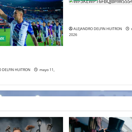
CHIVAS REMONTO A UNOS TI
GATITOS
ALEJANDRO DELFIN HUITRON
2026
MX
imina a Toluca y acaba con el
 tricampeonato
 DELFIN HUITRON
mayo 11,