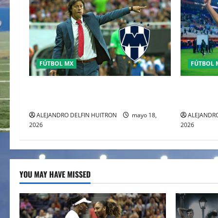
FÚTBOL MX
FÚTBOL 
MATIAS ALMEYDA A LOS RAYADOS DE
Pachuca el
MONTERREY
sueño del
ALEJANDRO DELFIN HUITRON
mayo 18,
ALEJANDRO
2026
2026
YOU MAY HAVE MISSED