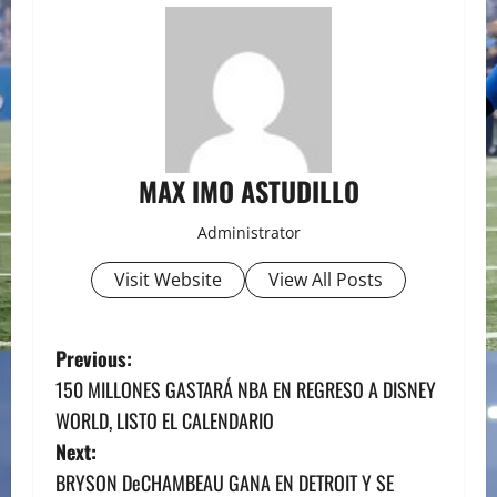
MAX IMO ASTUDILLO
Administrator
Visit Website
View All Posts
P
Previous:
150 MILLONES GASTARÁ NBA EN REGRESO A DISNEY
o
WORLD, LISTO EL CALENDARIO
s
Next:
BRYSON DeCHAMBEAU GANA EN DETROIT Y SE