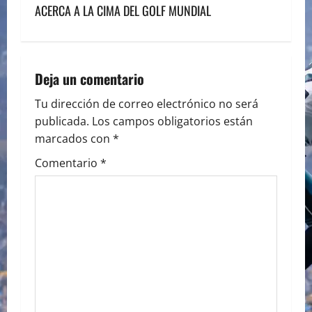
t
ACERCA A LA CIMA DEL GOLF MUNDIAL
n
a
Deja un comentario
v
Tu dirección de correo electrónico no será
i
publicada.
Los campos obligatorios están
marcados con
*
g
Comentario
*
a
t
i
o
n