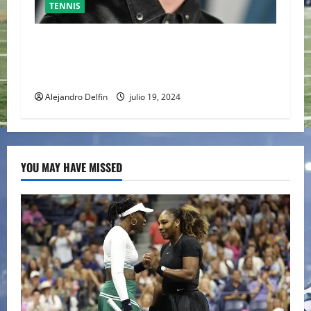
TENNIS
TIMOTHÉE CHALAMET SERÁ PARTE DE UNA
PELÍCULA ADENTRADA EN EL MUNDO DEL PING
PONG
Alejandro Delfin
julio 19, 2024
YOU MAY HAVE MISSED