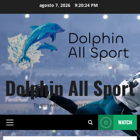
Skip
agosto 7, 2026
9:20:25 PM
to
content
Dolphin All Sport
Tu sitio web de noticias Deportivas
WATCH
Primary
Menu