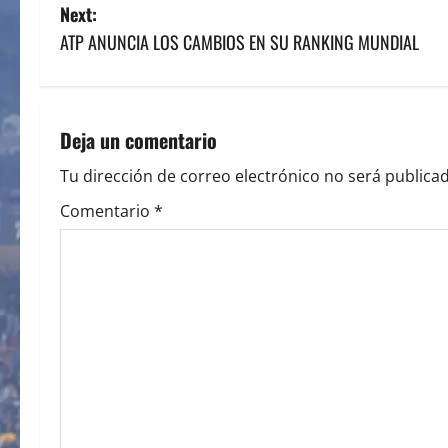
o
Next:
s
ATP ANUNCIA LOS CAMBIOS EN SU RANKING MUNDIAL
t
n
Deja un comentario
a
Tu dirección de correo electrónico no será publicad
v
Comentario
*
i
g
a
t
i