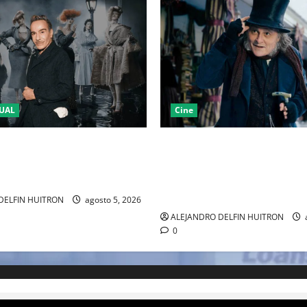
UAL
Cine
LA 2027 HOMENAJEARÁ A
“EBENEZER” MARCA EL REGR
IANO MARCANDO EL REGRESO
JOHNNY DEPP A HOLLYWOOD
EL DRAMATISMO
PASO POR EL CINE INDEPEND
EUROPEO
DELFIN HUITRON
agosto 5, 2026
ALEJANDRO DELFIN HUITRON
0