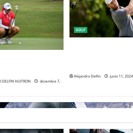
GOLF
LA IMPACTANTE MUERTE DEL 
GRAYSON MURRAY TRAS TEN
RTUNIDAD PARA LAS
DELICADOS PROBLEMAS DE 
 EL WOMEN’S AMATEUR LATIN
MENTAL
EN MÉXICO.
Alejandro Delfin
junio 11, 2024
 DELFIN HUITRON
diciembre 7,