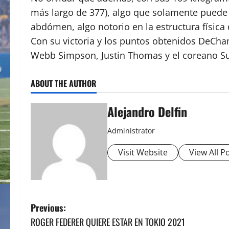
más largo de 377), algo que solamente puede 
abdómen, algo notorio en la estructura físic
Con su victoria y los puntos obtenidos DeCham
Webb Simpson, Justin Thomas y el coreano Su
ABOUT THE AUTHOR
Alejandro Delfin
Administrator
Visit Website
View All P
P
Previous:
ROGER FEDERER QUIERE ESTAR EN TOKIO 2021