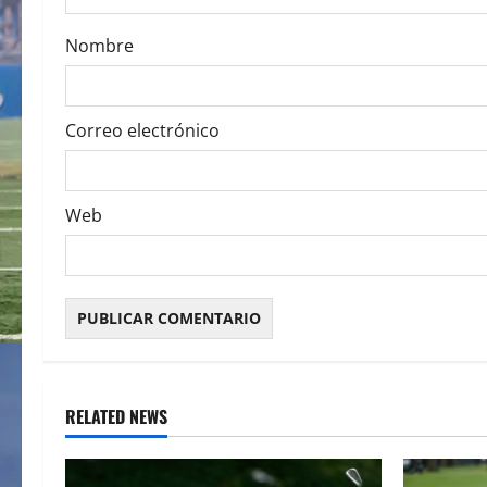
o
Nombre
n
Correo electrónico
Web
RELATED NEWS