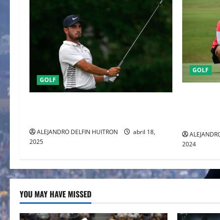
GOLF
GOLF
GRAN OPO
LIV GOLF TORNEO EN EL CLUB
MUJERES,
CHAPULTEPEC DEL 25 AL 27 DE ABRIL
AMERICA 
ALEJANDRO DELFIN HUITRON
abril 18,
ALEJANDRO
2025
2024
YOU MAY HAVE MISSED