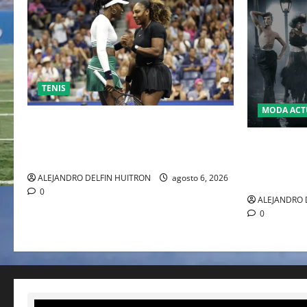
TENIS
MODA ACT
EL RETORNO DEL DÚO DINÁMICO:
SERENA Y VENUS WILLIAMS DISPUTARÁN
LA MET GA
LOS DOBLES EN CINCINNATI 2026
JOHN GALL
DEL REY D
ALEJANDRO DELFIN HUITRON
agosto 6, 2026
0
ALEJANDRO 
0