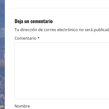
t
n
Deja un comentario
a
Tu dirección de correo electrónico no será publicad
v
Comentario
*
i
g
a
t
i
o
Nombre