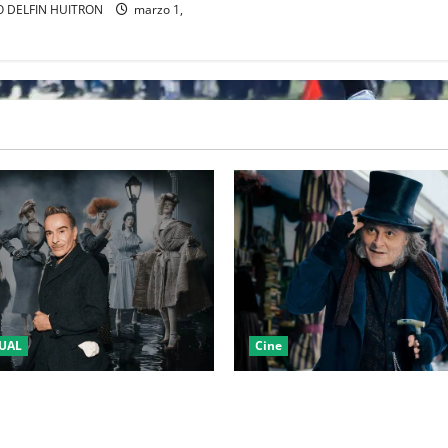
 DELFIN HUITRON
marzo 1,
UAL
Cine
LA 2027 HOMENAJEARÁ A
“EBENEZER” MARCA EL REGR
IANO MARCANDO EL REGRESO
JOHNNY DEPP A HOLLYWOOD
EL DRAMATISMO
PASO POR EL CINE INDEPEND