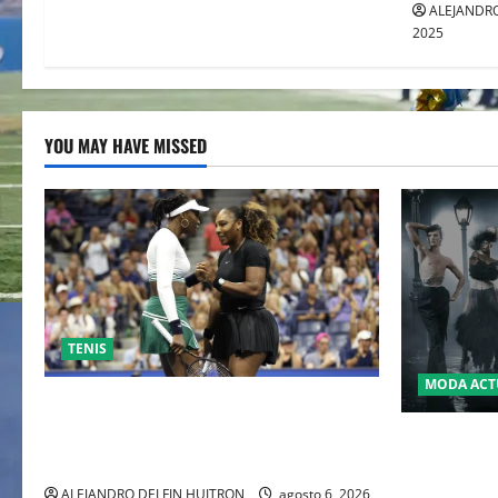
ALEJANDRO
2025
YOU MAY HAVE MISSED
TENIS
MODA ACT
EL RETORNO DEL DÚO DINÁMICO:
SERENA Y VENUS WILLIAMS DISPUTARÁN
LA MET GA
LOS DOBLES EN CINCINNATI 2026
JOHN GALL
DEL REY D
ALEJANDRO DELFIN HUITRON
agosto 6, 2026