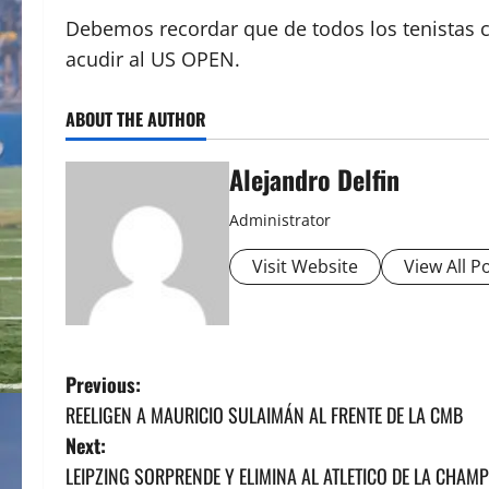
Debemos recordar que de todos los tenistas c
acudir al US OPEN.
ABOUT THE AUTHOR
Alejandro Delfin
Administrator
Visit Website
View All P
P
Previous:
REELIGEN A MAURICIO SULAIMÁN AL FRENTE DE LA CMB
o
Next:
s
LEIPZING SORPRENDE Y ELIMINA AL ATLETICO DE LA CHAM