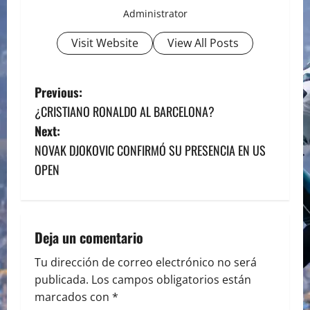
Administrator
Visit Website
View All Posts
P
Previous:
¿CRISTIANO RONALDO AL BARCELONA?
o
Next:
s
NOVAK DJOKOVIC CONFIRMÓ SU PRESENCIA EN US
OPEN
t
n
a
Deja un comentario
v
Tu dirección de correo electrónico no será
publicada.
Los campos obligatorios están
i
marcados con
*