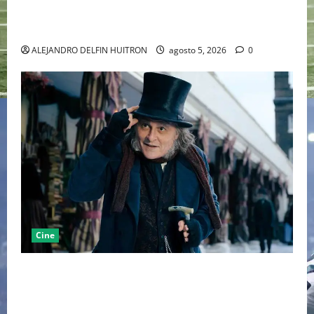
LA MET GALA 2027 HOMENAJEARÁ A JOHN GALLIANO
MARCANDO EL REGRESO DEL REY DEL DRAMATISMO
ALEJANDRO DELFIN HUITRON
agosto 5, 2026
0
Cine
“EBENEZER” MARCA EL REGRESO DE JOHNNY DEPP A
HOLLYWOOD TRAS SU PASO POR EL CINE
INDEPENDIENTE EUROPEO