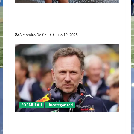
SALMA HAYEK EN SPORTS ILLUSTRATED
SWIMSUIT 2025: UN ICONO SIN EDAD DESAFÍA
ESTEREOTIPOS
Alejandro Delfin
julio 19, 2025
FORMULA 1
Uncategorized
Christian Horner deja Red Bull tras 20 años al
frente del equipo