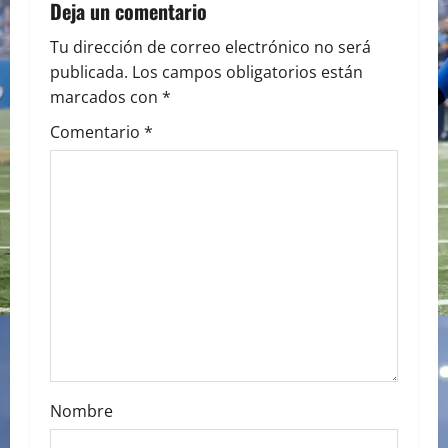
a
Deja un comentario
v
Tu dirección de correo electrónico no será
publicada.
Los campos obligatorios están
i
marcados con
*
g
Comentario
*
a
t
i
o
n
Nombre