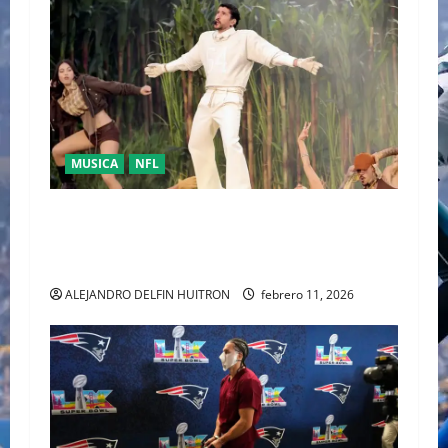
MUSICA
NFL
LA UNIDAD COMO RESPUESTA POLÍTICA FUE
PRESENTADA POR BAD BUNNY EN EL SUPER
BOWL LX
ALEJANDRO DELFIN HUITRON
febrero 11, 2026