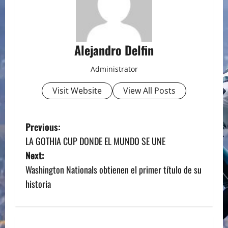
Alejandro Delfin
Administrator
Visit Website
View All Posts
P
Previous:
LA GOTHIA CUP DONDE EL MUNDO SE UNE
o
Next:
s
Washington Nationals obtienen el primer título de su
historia
t
n