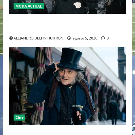
MODA ACTUAL
LA MET GALA 2027 HOMENAJEARÁ A JOHN GALLIANO
MARCANDO EL REGRESO DEL REY DEL DRAMATISMO
ALEJANDRO DELFIN HUITRON
agosto 5, 2026
0
Cine
“EBENEZER” MARCA EL REGRESO DE JOHNNY DEPP A