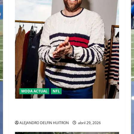
MODA ACTUAL
NFL
“TRAVIS KELCE Y TOMMY HILFIGER” LA NUEVA
DUPLA DEL “CLASSIC AMERICAN COOL”
ALEJANDRO DELFIN HUITRON
abril 29, 2026