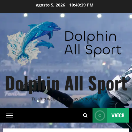
Skip
agosto 5, 2026
10:40:41 PM
to
content
Dolphin All Sport
Tu sitio web de noticias Deportivas
WATCH
Primary
Menu