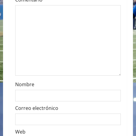
a
t
i
o
n
Nombre
Correo electrónico
Web