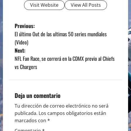
Visit Website
View All Posts
P
Previous:
El último Out de las ultimas 50 series mundiales
o
(Video)
s
Next:
NFL Fan Race, se correrá en la CDMX previo al Chiefs
t
vs Chargers
n
a
Deja un comentario
v
Tu dirección de correo electrónico no será
i
publicada.
Los campos obligatorios están
marcados con
*
g
Comentario
*