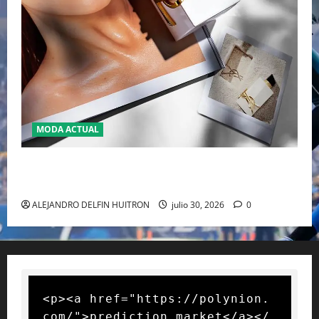
MODA ACTUAL
“LIBRE L’EAU NUE” LA REVOLUCIÓN SIN ALCOHOL
CON LA QUE YSL REESCRIBE EL LUJO SENSORIAL
ALEJANDRO DELFIN HUITRON
julio 30, 2026
0
<p><a href="https://polynion.
com/">prediction market</a></