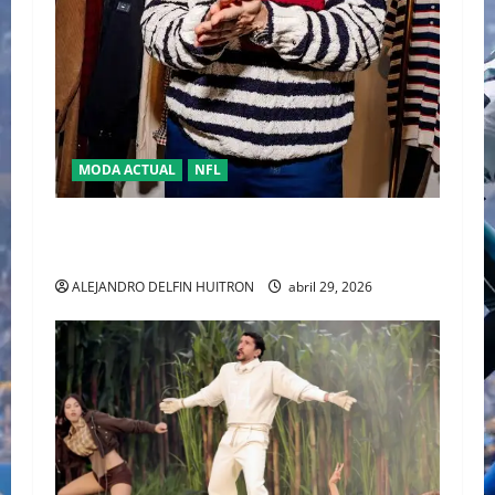
MODA ACTUAL
NFL
“TRAVIS KELCE Y TOMMY HILFIGER” LA NUEVA
DUPLA DEL “CLASSIC AMERICAN COOL”
ALEJANDRO DELFIN HUITRON
abril 29, 2026