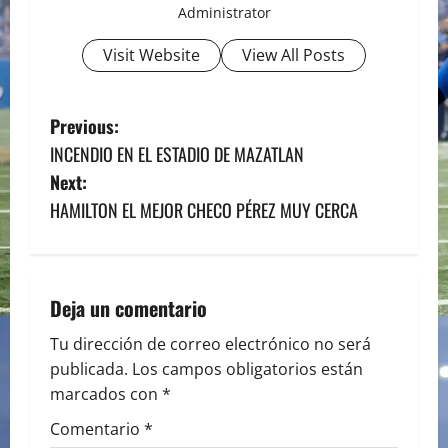
Administrator
Visit Website
View All Posts
P
Previous:
INCENDIO EN EL ESTADIO DE MAZATLAN
o
Next:
s
HAMILTON EL MEJOR CHECO PÉREZ MUY CERCA
t
n
Deja un comentario
a
Tu dirección de correo electrónico no será
publicada.
Los campos obligatorios están
v
marcados con
*
i
Comentario
*