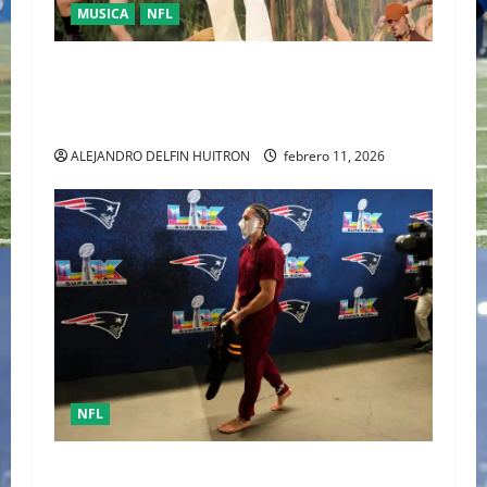
MUSICA
NFL
LA UNIDAD COMO RESPUESTA POLÍTICA FUE
PRESENTADA POR BAD BUNNY EN EL SUPER
BOWL LX
ALEJANDRO DELFIN HUITRON
febrero 11, 2026
NFL
Mack Hollins, llegó esposado y con máscara al