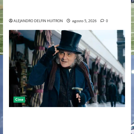
LA MET GALA 2027 HOMENAJEARÁ A JOHN GALLIANO
MARCANDO EL REGRESO DEL REY DEL DRAMATISMO
ALEJANDRO DELFIN HUITRON
agosto 5, 2026
0
Cine
“EBENEZER” MARCA EL REGRESO DE JOHNNY DEPP A
HOLLYWOOD TRAS SU PASO POR EL CINE
INDEPENDIENTE EUROPEO