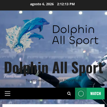
Skip
agosto 6, 2026
2:12:15 PM
to
content
Dolphin All Sport
Tu sitio web de noticias Deportivas
WATCH
Primary
Menu