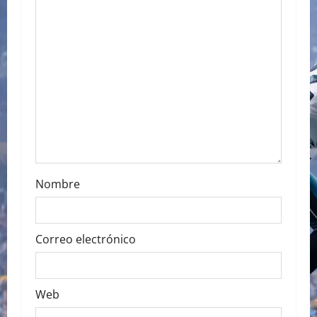
g
a
t
i
o
n
Nombre
Correo electrónico
Web