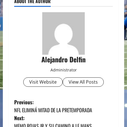
ABOUT THE AUTHOR
Alejandro Delfin
Administrator
Visit Website
View All Posts
P
Previous:
NFL ELIMINÁ MITAD DE LA PRETEMPORADA
o
Next:
MEMO ROJAS JR Y SU CAMINO A LE MANS