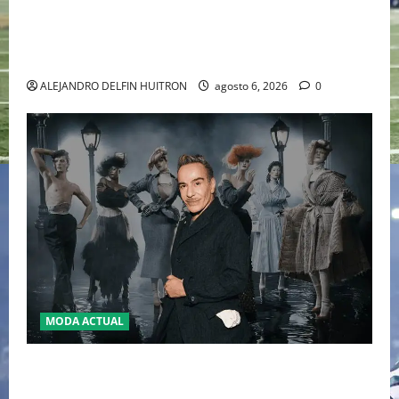
EL RETORNO DEL DÚO DINÁMICO: SERENA Y VENUS
WILLIAMS DISPUTARÁN LOS DOBLES EN CINCINNATI
2026
ALEJANDRO DELFIN HUITRON
agosto 6, 2026
0
MODA ACTUAL
LA MET GALA 2027 HOMENAJEARÁ A JOHN GALLIANO
MARCANDO EL REGRESO DEL REY DEL DRAMATISMO