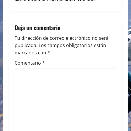
s
t
n
Deja un comentario
a
Tu dirección de correo electrónico no será
publicada.
Los campos obligatorios están
v
marcados con
*
i
Comentario
*
g
a
t
i
o