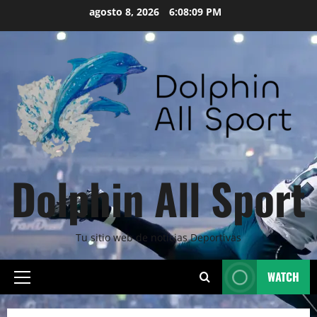
Skip
agosto 8, 2026
6:08:10 PM
to
content
Dolphin All Sport
Tu sitio web de noticias Deportivas
WATCH
Primary
Menu