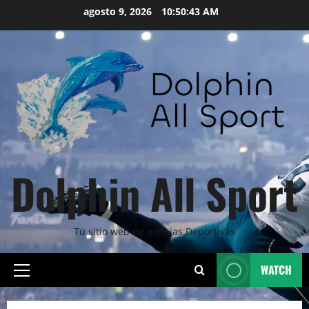
Skip
agosto 9, 2026
10:50:44 AM
to
content
Dolphin All Sport
Tu sitio web de noticias Deportivas
WATCH
Primary
Menu