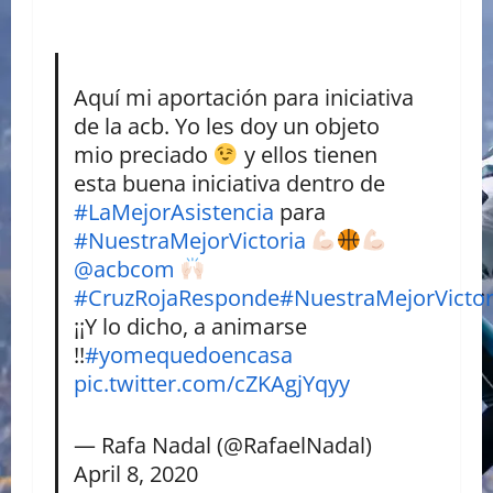
Aquí mi aportación para iniciativa
de la acb. Yo les doy un objeto
mio preciado
y ellos tienen
esta buena iniciativa dentro de
#LaMejorAsistencia
para
#NuestraMejorVictoria
@acbcom
#CruzRojaResponde
#NuestraMejorVictor
¡¡Y lo dicho, a animarse
!!
#yomequedoencasa
pic.twitter.com/cZKAgjYqyy
— Rafa Nadal (@RafaelNadal)
April 8, 2020