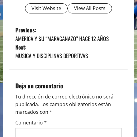
Visit Website
View All Posts
P
Previous:
AMERICA Y SU “MARACANAZO” HACE 12 AÑOS
o
Next:
s
MUSICA Y DISCIPLINAS DEPORTIVAS
t
n
Deja un comentario
a
Tu dirección de correo electrónico no será
publicada.
Los campos obligatorios están
v
marcados con
*
i
Comentario
*
g