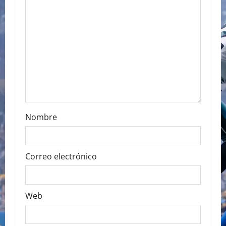
a
t
i
o
n
Nombre
Correo electrónico
Web