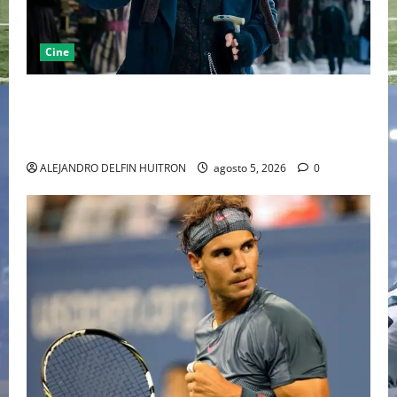
Cine
“EBENEZER” MARCA EL REGRESO DE JOHNNY DEPP A
HOLLYWOOD TRAS SU PASO POR EL CINE
INDEPENDIENTE EUROPEO
ALEJANDRO DELFIN HUITRON
agosto 5, 2026
0