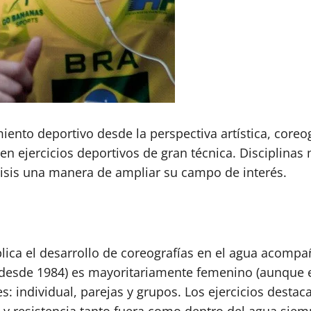
ento deportivo desde la perspectiva artística, coreog
en ejercicios deportivos de gran técnica. Disciplinas
lisis una manera de ampliar su campo de interés.
plica el desarrollo de coreografías en el agua acomp
es desde 1984) es mayoritariamente femenino (aunque
s: individual, parejas y grupos. Los ejercicios desta
n y resistencia tanto fuera como dentro del agua siem