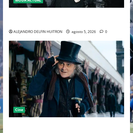
MODA ACTUAL
LA MET GALA 2027 HOMENAJEARÁ A JOHN GALLIANO
MARCANDO EL REGRESO DEL REY DEL DRAMATISMO
ALEJANDRO DELFIN HUITRON
agosto 5, 2026
0
Cine
“EBENEZER” MARCA EL REGRESO DE JOHNNY DEPP A
HOLLYWOOD TRAS SU PASO POR EL CINE