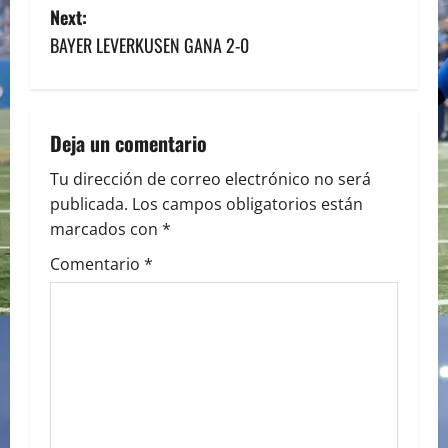
o
Next:
s
BAYER LEVERKUSEN GANA 2-0
t
n
Deja un comentario
a
Tu dirección de correo electrónico no será
publicada.
Los campos obligatorios están
v
marcados con
*
i
Comentario
*
g
a
t
i