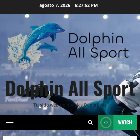
Skip
agosto 7, 2026
6:27:54 PM
to
content
Dolphin All Sport
Tu sitio web de noticias Deportivas
WATCH
Primary
Menu