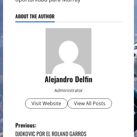
ABOUT THE AUTHOR
Alejandro Delfin
Administrator
Visit Website
View All Posts
P
Previous:
DJOKOVIC POR EL ROLAND GARROS