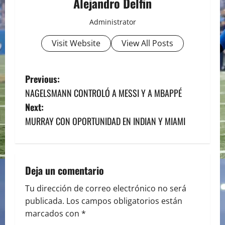
Alejandro Delfin
Administrator
Visit Website
View All Posts
P
Previous:
NAGELSMANN CONTROLÓ A MESSI Y A MBAPPÉ
o
Next:
s
MURRAY CON OPORTUNIDAD EN INDIAN Y MIAMI
t
n
Deja un comentario
a
Tu dirección de correo electrónico no será
publicada.
Los campos obligatorios están
v
marcados con
*