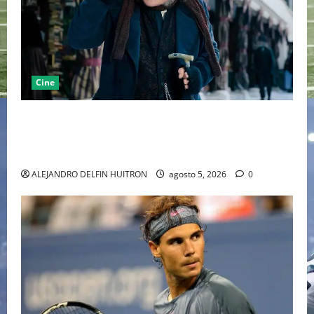
Cine
“EBENEZER” MARCA EL REGRESO DE JOHNNY DEPP A
HOLLYWOOD TRAS SU PASO POR EL CINE
INDEPENDIENTE EUROPEO
ALEJANDRO DELFIN HUITRON
agosto 5, 2026
0