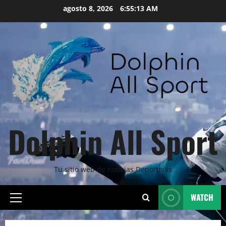
Skip
agosto 8, 2026
6:55:15 AM
to
content
Dolphin All Sport
Tu sitio web de noticias Deportivas
WATCH
Primary
Menu