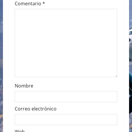
i
Comentario
*
g
a
t
i
o
n
Nombre
Correo electrónico
Web