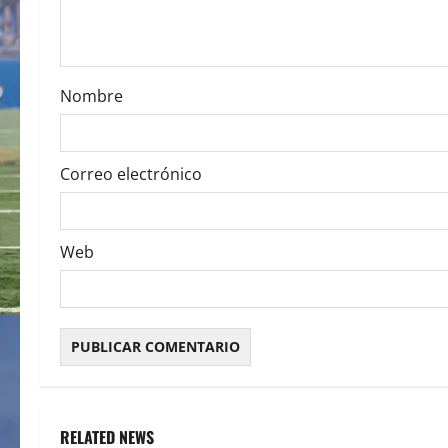
i
o
Nombre
n
Correo electrónico
Web
RELATED NEWS