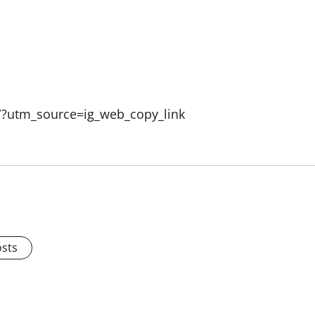
?utm_source=ig_web_copy_link
osts