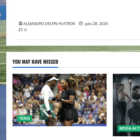
JACKSON” CONQUISTA WIMBLEDON
JUNTO A POLO RALPH LAUREN
ALEJANDRO DELFIN HUITRON
julio 28, 2026
0
YOU MAY HAVE MISSED
TENIS
MODA ACT
EL RETORNO DEL DÚO DINÁMICO: