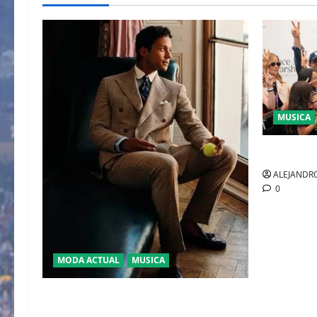
MUSICA
CULTURA
ALEJANDRO
0
MODA ACTUAL
MUSICA
EL DEBUT DEL HEREDERO DEL POP EN
EL TEMPLO DEL TENIS “JAAFAR