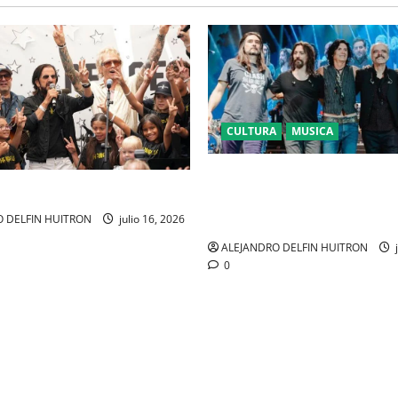
CULTURA
MUSICA
CAIFANES TOMA EL ESTADIO 
SEGUROS EN EL EPICENTRO D
IDENTIDAD MEXICANA
 DELFIN HUITRON
julio 16, 2026
ALEJANDRO DELFIN HUITRON
j
0