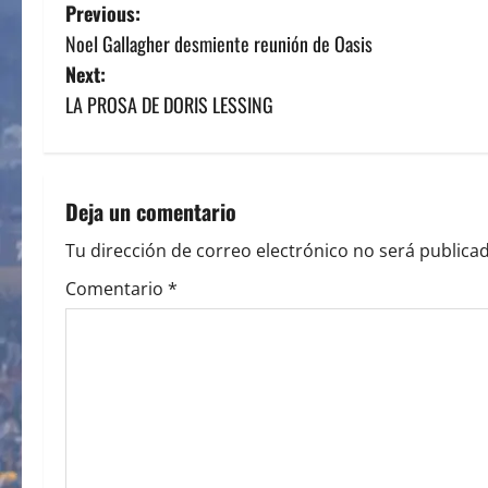
P
Previous:
Noel Gallagher desmiente reunión de Oasis
o
Next:
s
LA PROSA DE DORIS LESSING
t
n
Deja un comentario
a
Tu dirección de correo electrónico no será publicad
v
Comentario
*
i
g
a
t