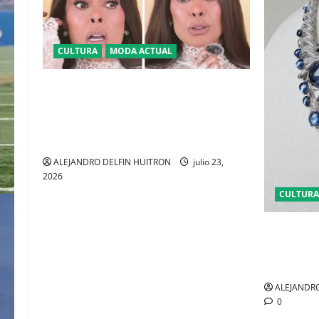
CULTURA
MODA ACTUAL
BAJO LA LUPA DIGITAL: LA POLÉMICA
POR LA APARIENCIA DE GALILEA
MONTIJO PREVIO A LA CASA DE LOS
FAMOSOS 4
ALEJANDRO DELFIN HUITRON
julio 23,
2026
CULTURA
EL LATIDO
REVELA ‘E
NUEVA SIN
ALEJANDRO
0