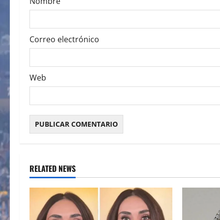
Nombre
n
Correo electrónico
Web
RELATED NEWS