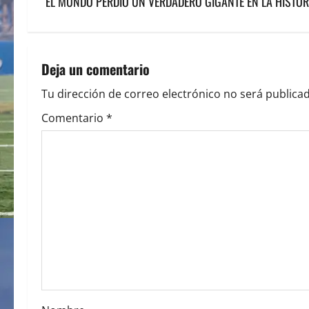
s
“EL MUNDO PERDIÓ UN VERDADERO GIGANTE EN LA HISTORI
t
n
Deja un comentario
a
Tu dirección de correo electrónico no será publicad
v
Comentario
*
i
g
a
t
i
o