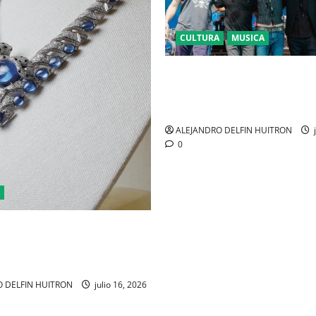
CULTURA
MUSICA
CAIFANES TOMA EL ESTADIO 
SEGUROS EN EL EPICENTRO D
IDENTIDAD MEXICANA
ALEJANDRO DELFIN HUITRON
j
0
 DE LA TIERRA CARTIER
L CORO DE LAS PIEDRAS’, SU
FONÍA DE ALTA JOYERÍA
 DELFIN HUITRON
julio 16, 2026