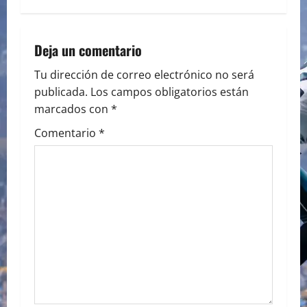
n
a
Deja un comentario
v
Tu dirección de correo electrónico no será
i
publicada.
Los campos obligatorios están
marcados con
*
g
Comentario
*
a
t
i
o
n