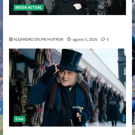
MODA ACTUAL
LA MET GALA 2027 HOMENAJEARÁ A JOHN GALLIANO
MARCANDO EL REGRESO DEL REY DEL DRAMATISMO
ALEJANDRO DELFIN HUITRON
agosto 5, 2026
0
Cine
“EBENEZER” MARCA EL REGRESO DE JOHNNY DEPP A