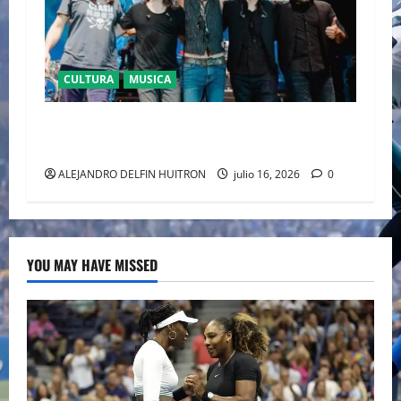
CULTURA
MUSICA
CAIFANES TOMA EL ESTADIO GNP SEGUROS EN
EL EPICENTRO DE LA IDENTIDAD MEXICANA
ALEJANDRO DELFIN HUITRON
julio 16, 2026
0
YOU MAY HAVE MISSED