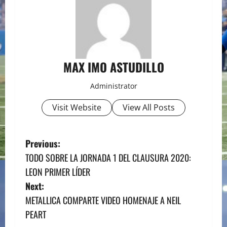
MAX IMO ASTUDILLO
Administrator
Visit Website
View All Posts
P
Previous:
TODO SOBRE LA JORNADA 1 DEL CLAUSURA 2020:
o
LEON PRIMER LÍDER
s
Next:
METALLICA COMPARTE VIDEO HOMENAJE A NEIL
t
PEART