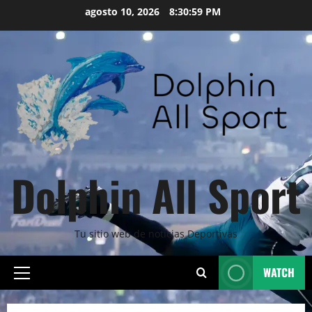
Skip
agosto 10, 2026
8:31:01 PM
to
content
Dolphin All Sport
Tu sitio web de noticias Deportivas
WATCH
Primary
Menu