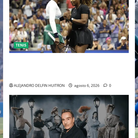
TENIS
EL RETORNO DEL DÚO DINÁMICO: SERENA Y VENUS
WILLIAMS DISPUTARÁN LOS DOBLES EN CINCINNATI
2026
ALEJANDRO DELFIN HUITRON
agosto 6, 2026
0