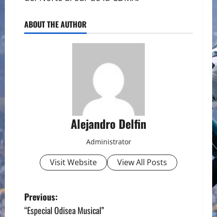
ABOUT THE AUTHOR
Alejandro Delfin
Administrator
Visit Website
View All Posts
P
Previous:
“Especial Odisea Musical”