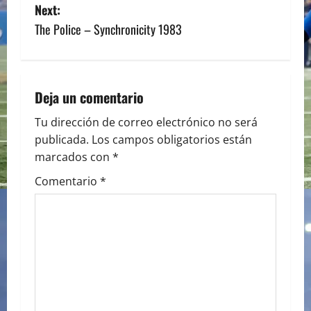
o
Next:
s
The Police – Synchronicity 1983
t
n
Deja un comentario
a
Tu dirección de correo electrónico no será
publicada.
Los campos obligatorios están
v
marcados con
*
i
Comentario
*
g
a
t
i