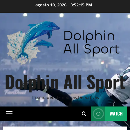
Skip
agosto 10, 2026
3:52:17 PM
to
content
Dolphin All Sport
Tu sitio web de noticias Deportivas
WATCH
Primary
Menu