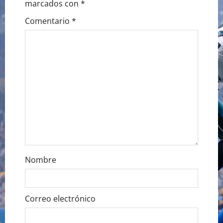
i
marcados con
*
g
Comentario
*
a
t
i
o
n
Nombre
Correo electrónico