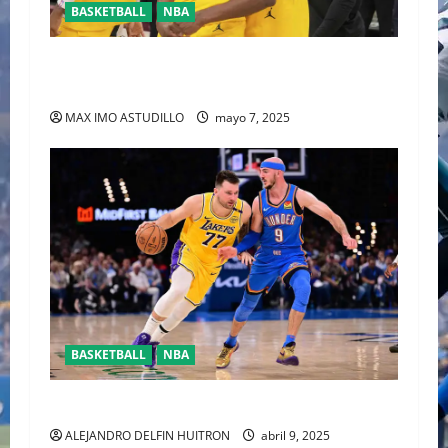
BASKETBALL
NBA
HALIBURTON Y LOS PACERS LLEVAN 2-0
VENTAJA A LOS CAVALIERS
MAX IMO ASTUDILLO
mayo 7, 2025
BASKETBALL
NBA
YA CASÌ LISTOS PARA LOSPLAYOFFS DE LA NBA
ALEJANDRO DELFIN HUITRON
abril 9, 2025