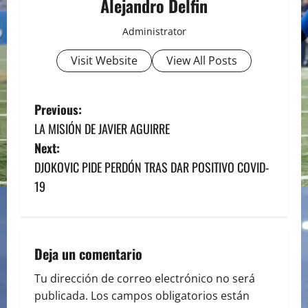
Alejandro Delfin
Administrator
Visit Website
View All Posts
P
Previous:
LA MISIÓN DE JAVIER AGUIRRE
o
Next:
s
DJOKOVIC PIDE PERDÓN TRAS DAR POSITIVO COVID-
19
t
n
a
Deja un comentario
v
Tu dirección de correo electrónico no será
publicada.
Los campos obligatorios están