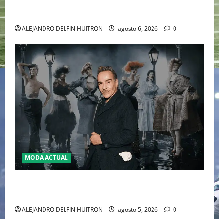
WILLIAMS DISPUTARÁN LOS DOBLES EN CINCINNATI
2026
ALEJANDRO DELFIN HUITRON
agosto 6, 2026
0
MODA ACTUAL
LA MET GALA 2027 HOMENAJEARÁ A JOHN GALLIANO
MARCANDO EL REGRESO DEL REY DEL DRAMATISMO
ALEJANDRO DELFIN HUITRON
agosto 5, 2026
0