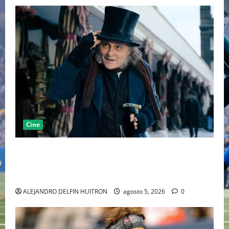
Cine
“EBENEZER” MARCA EL REGRESO DE JOHNNY DEPP A
HOLLYWOOD TRAS SU PASO POR EL CINE
INDEPENDIENTE EUROPEO
ALEJANDRO DELFIN HUITRON
agosto 5, 2026
0