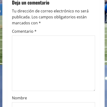
a
Deja un comentario
v
Tu dirección de correo electrónico no será
publicada.
Los campos obligatorios están
i
marcados con
*
g
Comentario
*
a
t
i
o
n
Nombre