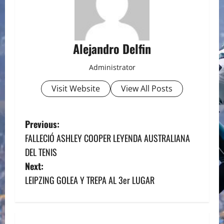
Alejandro Delfin
Administrator
Visit Website
View All Posts
P
Previous:
FALLECIÓ ASHLEY COOPER LEYENDA AUSTRALIANA
o
DEL TENIS
s
Next:
LEIPZING GOLEA Y TREPA AL 3er LUGAR
t
n