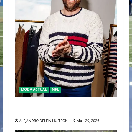
MODA ACTUAL
NFL
“TRAVIS KELCE Y TOMMY HILFIGER” LA NUEVA
DUPLA DEL “CLASSIC AMERICAN COOL”
ALEJANDRO DELFIN HUITRON
abril 29, 2026