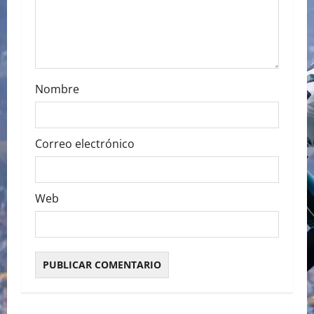
i
o
n
Nombre
Correo electrónico
Web