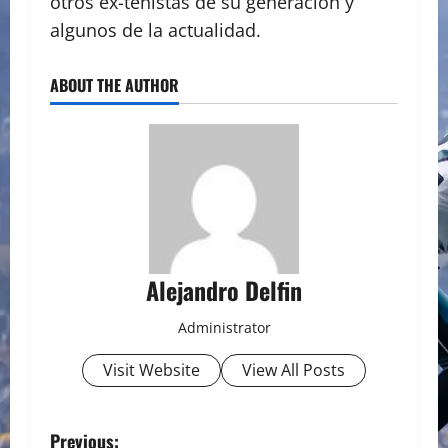
otros ex-tenistas de su generación y
algunos de la actualidad.
ABOUT THE AUTHOR
Alejandro Delfin
Administrator
Visit Website
View All Posts
P
Previous: