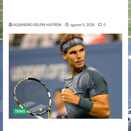
“EBENEZER” MARCA EL REGRESO DE JOHNNY DEPP A
HOLLYWOOD TRAS SU PASO POR EL CINE
INDEPENDIENTE EUROPEO
ALEJANDRO DELFIN HUITRON
agosto 5, 2026
0
TENIS
RAFA NADAL EL MÁS GRANDE DEL MUNDO DEL TENIS