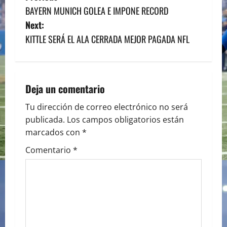
BAYERN MUNICH GOLEA E IMPONE RECORD
o
Next:
s
KITTLE SERÁ EL ALA CERRADA MEJOR PAGADA NFL
t
n
Deja un comentario
a
Tu dirección de correo electrónico no será
publicada.
Los campos obligatorios están
v
marcados con
*
i
Comentario
*
g
a
t