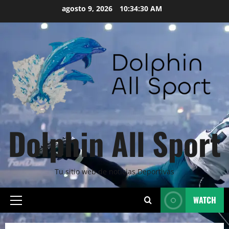
Skip
agosto 9, 2026
10:34:32 AM
to
content
Dolphin All Sport
Tu sitio web de noticias Deportivas
WATCH
Primary
Menu