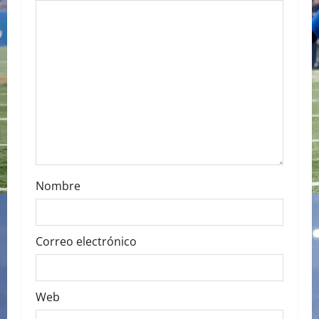
g
a
t
i
o
n
Nombre
Correo electrónico
Web