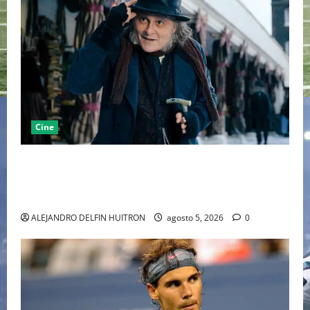
Cine
“EBENEZER” MARCA EL REGRESO DE JOHNNY DEPP A
HOLLYWOOD TRAS SU PASO POR EL CINE
INDEPENDIENTE EUROPEO
ALEJANDRO DELFIN HUITRON
agosto 5, 2026
0