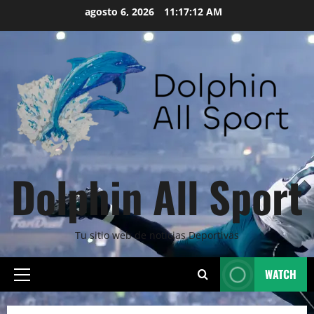
Skip
agosto 6, 2026
11:17:13 AM
to
content
Dolphin All Sport
Tu sitio web de noticias Deportivas
WATCH
Primary
Menu