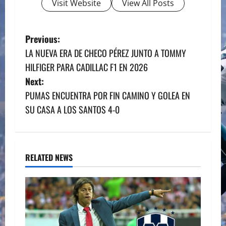
Visit Website
View All Posts
P
Previous:
LA NUEVA ERA DE CHECO PÉREZ JUNTO A TOMMY
o
HILFIGER PARA CADILLAC F1 EN 2026
s
Next:
PUMAS ENCUENTRA POR FIN CAMINO Y GOLEA EN
t
SU CASA A LOS SANTOS 4-0
n
a
RELATED NEWS
v
i
g