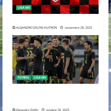
t
LIGA MX
i
ATLAS SERÁ COMPRADO POR McLAREN F1
o
ALEJANDRO DELFIN HUITRON
noviembre 28, 2025
n
FUTBOL
LIGA MX
Selección Mexicana suma solo dos triunfos
ante sudamericanos en sus últimos diez
partidos
Alejandro Delfin
octubre 26, 2025