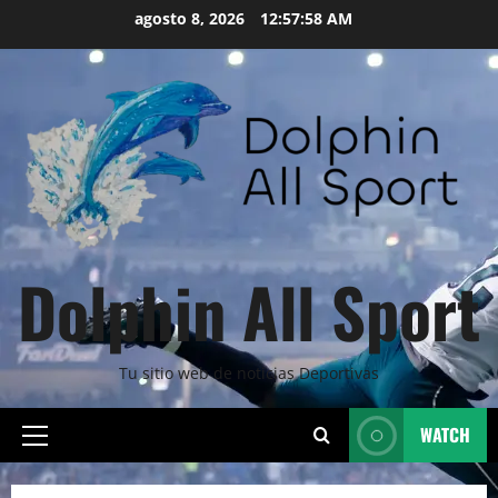
Skip
agosto 8, 2026
12:58:00 AM
to
content
Dolphin All Sport
Tu sitio web de noticias Deportivas
WATCH
Primary
Menu