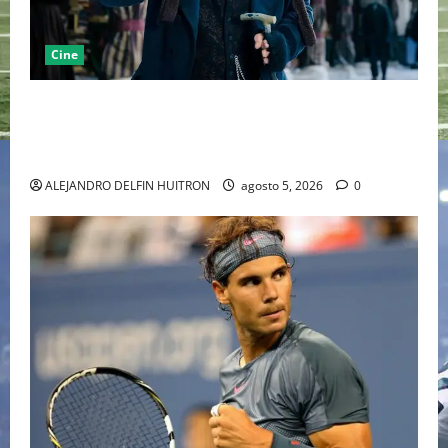
Cine
“EBENEZER” MARCA EL REGRESO DE JOHNNY DEPP A
HOLLYWOOD TRAS SU PASO POR EL CINE
INDEPENDIENTE EUROPEO
ALEJANDRO DELFIN HUITRON
agosto 5, 2026
0