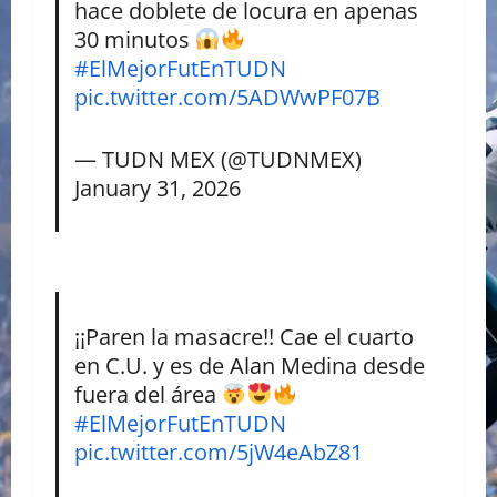
hace doblete de locura en apenas
30 minutos
#ElMejorFutEnTUDN
pic.twitter.com/5ADWwPF07B
— TUDN MEX (@TUDNMEX)
January 31, 2026
¡¡Paren la masacre!! Cae el cuarto
en C.U. y es de Alan Medina desde
fuera del área
#ElMejorFutEnTUDN
pic.twitter.com/5jW4eAbZ81