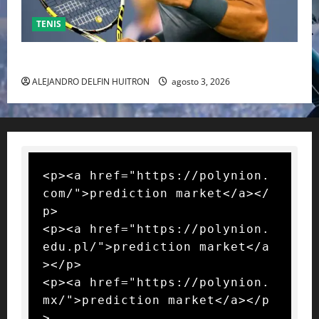
TENIS
RAFA NADAL EL MÁS GRANDE DEL MUNDO DEL TENIS
ALEJANDRO DELFIN HUITRON
agosto 3, 2026
<p><a href="https://polynion.
com/">prediction market</a></
p>

<p><a href="https://polynion.
edu.pl/">prediction market</a
></p>

<p><a href="https://polynion.
mx/">prediction market</a></p
>
