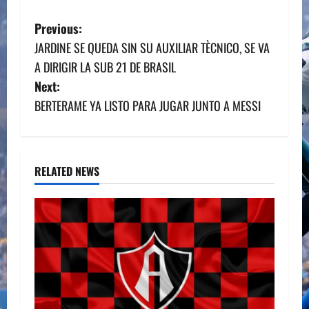
P
Previous:
JARDINE SE QUEDA SIN SU AUXILIAR TÈCNICO, SE VA
o
A DIRIGIR LA SUB 21 DE BRASIL
s
Next:
BERTERAME YA LISTO PARA JUGAR JUNTO A MESSI
t
n
a
RELATED NEWS
v
i
g
a